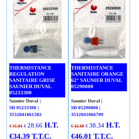
THERMISTANCE
THERMISTANCE
REGULATION
SANITAIRE ORANGE
SANITAIRE GRISE
62° SAUNIER DUVAL
SAUNIER DUVAL
05290800
05233300
Saunier Duval
Saunier Duval
SD 05233300
SD 05290800
3532041061582
3532041066709
H.T.
H.T.
28.66
38.34
€
€
€
31.84
€
42.60
€
34.39
T.T.C.
€
46.01
T.T.C.