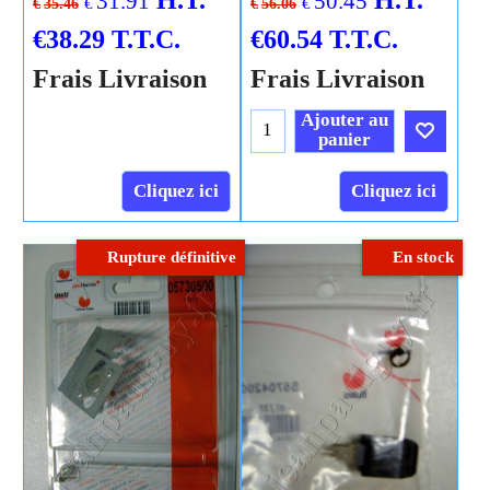
31.91
50.45
€
€
€
35.46
€
56.06
€
38.29
T.T.C.
€
60.54
T.T.C.
Frais Livraison
Frais Livraison
Ajouter au
panier
Cliquez ici
Cliquez ici
Rupture définitive
En stock