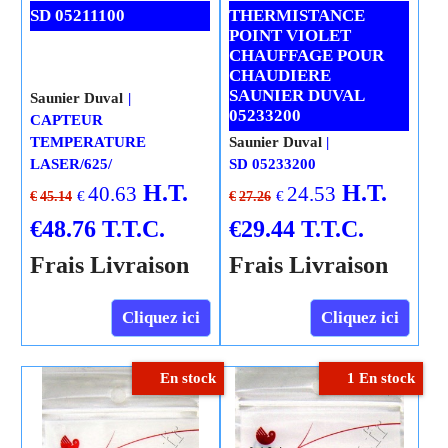
SD 05211100
THERMISTANCE
POINT VIOLET
CHAUFFAGE POUR
CHAUDIERE
SAUNIER DUVAL
Saunier Duval
05233200
CAPTEUR
TEMPERATURE
Saunier Duval
LASER/625/
SD 05233200
H.T.
H.T.
40.63
24.53
€
€
€
45.14
€
27.26
€
48.76
T.T.C.
€
29.44
T.T.C.
Frais Livraison
Frais Livraison
Cliquez ici
Cliquez ici
En stock
1 En stock