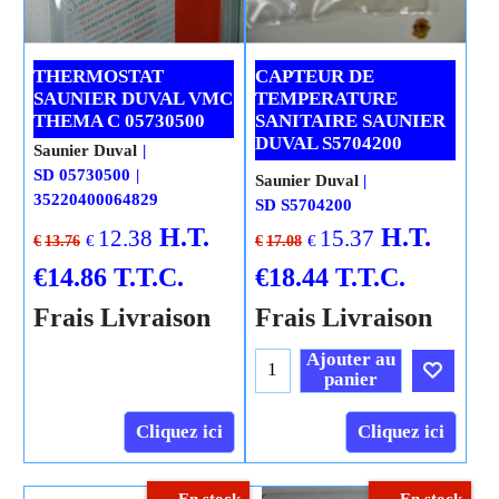
THERMOSTAT
CAPTEUR DE
SAUNIER DUVAL VMC
TEMPERATURE
THEMA C 05730500
SANITAIRE SAUNIER
DUVAL S5704200
Saunier Duval
SD 05730500
Saunier Duval
35220400064829
SD S5704200
H.T.
H.T.
12.38
15.37
€
€
€
13.76
€
17.08
€
14.86
T.T.C.
€
18.44
T.T.C.
Frais Livraison
Frais Livraison
Ajouter au
panier
Cliquez ici
Cliquez ici
En stock
En stock