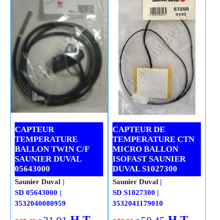
CAPTEUR
CAPTEUR DE
TEMPERATURE
TEMPERATURE CTN
BALLON TWIN C/F
MICRO BALLON
SAUNIER DUVAL
ISOFAST SAUNIER
05643000
DUVAL S1027300
Saunier Duval
Saunier Duval
SD 05643000
SD S1027300
3532040080959
3532041179010
H.T.
H.T.