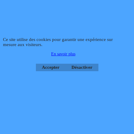
H.T.
H.T.
60.30
25.13
€
€
€
67.00
€
27.92
€
72.36
T.T.C.
€
30.16
T.T.C.
Frais Livraison
Frais Livraison
Ce site utilise des cookies pour garantir une expérience sur
Ajouter au
Ajouter au
mesure aux visiteurs.
panier
panier
En savoir plus
Cliquez ici
Cliquez ici
Accepter
Désactiver
Rupture définitive
En stock