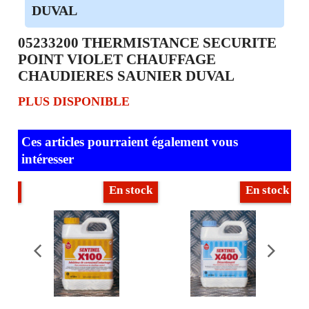
DUVAL
05233200 THERMISTANCE SECURITE
POINT VIOLET CHAUFFAGE
CHAUDIERES SAUNIER DUVAL
PLUS DISPONIBLE
Ces articles pourraient également vous
intéresser
ock
En stock
En stock