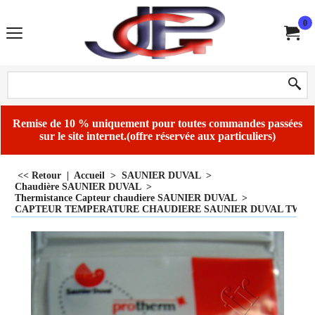
0
Remise de 10 % uniquement pour toutes commandes passées
sur le site internet.(offre réservée aux particuliers)
<< Retour
|
Accueil
>
SAUNIER DUVAL
>
Chaudière SAUNIER DUVAL
>
Thermistance Capteur chaudiere SAUNIER DUVAL
>
CAPTEUR TEMPERATURE CHAUDIERE SAUNIER DUVAL TWIN C/