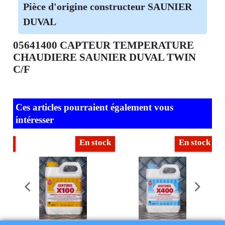
Pièce d'origine constructeur SAUNIER
DUVAL
05641400 CAPTEUR TEMPERATURE
CHAUDIERE SAUNIER DUVAL TWIN
C/F
Ces articles pourraient également vous
intéresser
ock
En stock
En stock