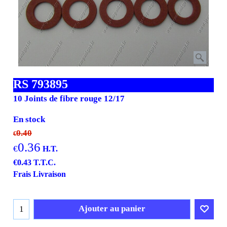
RS 793895
10 Joints de fibre rouge 12/17
En stock
0.40
€
0.36
€
H.T.
€
0.43
T.T.C.
Frais Livraison
Ajouter au panier