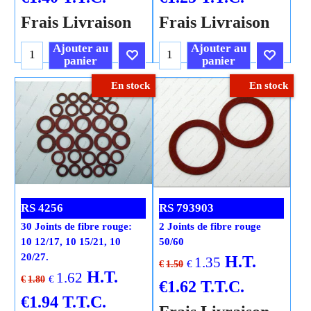
Frais Livraison
Frais Livraison
Ajouter au
Ajouter au
panier
panier
En stock
En stock
Cliquez ici
Cliquez ici
RS 4256
RS 793903
30 Joints de fibre rouge:
2 Joints de fibre rouge
10 12/17, 10 15/21, 10
50/60
20/27.
H.T.
1.35
€
€
1.50
H.T.
1.62
€
€
1.80
€
1.62
T.T.C.
€
1.94
T.T.C.