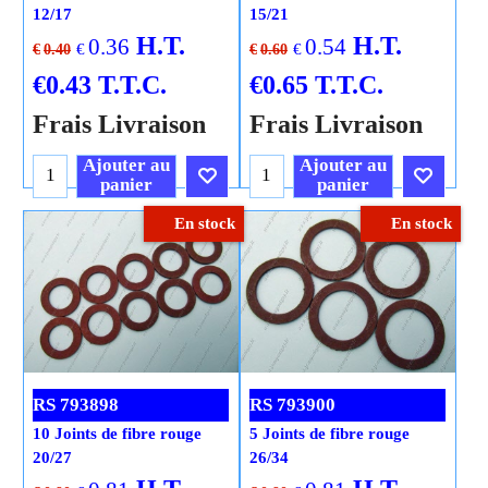
12/17
15/21
H.T.
H.T.
0.36
0.54
€
€
€
0.40
€
0.60
€
0.43
T.T.C.
€
0.65
T.T.C.
Frais Livraison
Frais Livraison
Ajouter au
Ajouter au
panier
panier
En stock
En stock
Cliquez ici
Cliquez ici
RS 793898
RS 793900
10 Joints de fibre rouge
5 Joints de fibre rouge
20/27
26/34