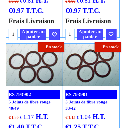
H.T.
H.T.
0.81
0.81
€
€
€
0.90
€
0.90
€
0.97
T.T.C.
€
0.97
T.T.C.
Frais Livraison
Frais Livraison
Ajouter au
Ajouter au
panier
panier
En stock
En stock
Cliquez ici
Cliquez ici
RS 793902
RS 793901
5 Joints de fibre rouge
5 Joints de fibre rouge
40/49
33/42
H.T.
H.T.
1.17
1.04
€
€
€
1.30
€
1.15
€
1.40
T.T.C.
€
1.25
T.T.C.