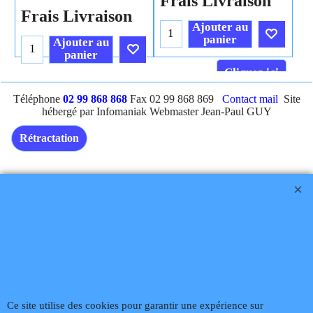
Frais Livraison
Frais Livraison
Ajouter au
panier
Ajouter au
panier
Cliquez ici
Cliquez ici
Téléphone
02 99 868 868
Fax 02 99 868 869
Contact mail
Site
hébergé par Infomaniak Webmaster Jean-Paul GUY
Rétractation
Boutique en ligne créés
avec le logiciel
eCommerce ShopFactory
Ce site utilise des cookies pour garantir une expérience sur