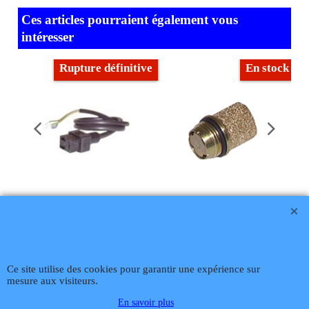
Ces articles pourraient également vous
intéresser
Rupture définitive
En stock
DF 803029
DF 214801
€
12.11
€
10.90
H.T.
€
30.67
€
27.60
H.T.
€
13.08
T.T.C.
€
33.12
T.T.C.
Frais Livraison
Frais Livraison
Ce site utilise des cookies pour garantir une expérience sur
Cable d'alimentation 220 volts
Ce système unique et breveté de Delavan, permet une réduction sensible des polluants lors du démarrage et de l’arrêt du brûleur.
mesure aux visiteurs.
En savoir plus
Cliquez ici
Cliquez ici