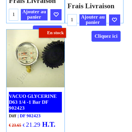
Frais Livraison
Frais Livraison
Ajouter au
panier
Ajouter au
panier
Cliquez ici
En stock
Cliquez ici
VACUO GLYCERINE
D63 1/4 -1 Bar DF
902423
Diff
DF 902423
H.T.
21.29
€
€
23.65