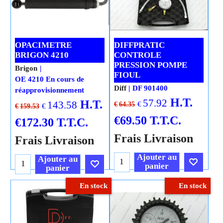
OPACIMETRE
DIFFPRATIC
BRIGON 4210
CONTROLE
PRESSION POMPE
Brigon
FIOUL
OE 4210 En cours de
Diff
DF 901400
réapprovisionnement
H.T.
57.92
H.T.
143.58
€
€
64.35
€
€
159.53
€
69.50
T.T.C.
€
172.30
T.T.C.
Frais Livraison
Frais Livraison
Ajouter au
Ajouter au
panier
panier
En stock
En stock
Cliquez ici
Cliquez ici