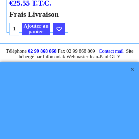
€
25.55
T.T.C.
Frais Livraison
Ajouter au
panier
Cliquez ici
Téléphone
02 99 868 868
Fax 02 99 868 869
Contact mail
Site
hébergé par Infomaniak Webmaster Jean-Paul GUY
Rétractation
Boutique en ligne créés
avec le logiciel
eCommerce ShopFactory