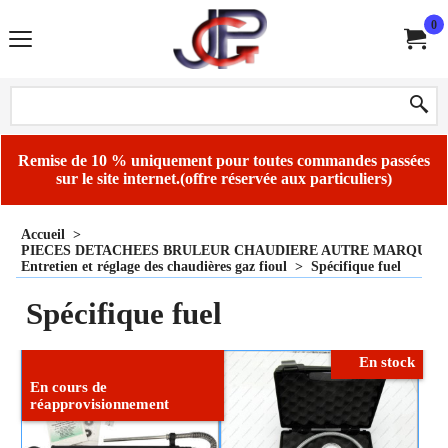
0
Remise de 10 % uniquement pour toutes commandes passées
sur le site internet.(offre réservée aux particuliers)
Accueil
>
PIECES DETACHEES BRULEUR CHAUDIERE AUTRE MARQUE
Entretien et réglage des chaudières gaz fioul
>
Spécifique fuel
Spécifique fuel
En stock
En cours de
réapprovisionnement