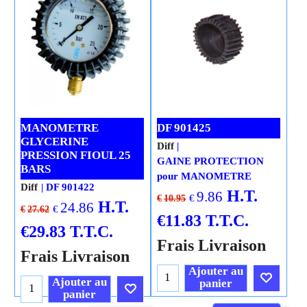
MANOMETRE
DF 901425
GLYCERINE
Diff
PRESSION FIOUL 25
GAINE PROTECTION
BARS
pour MANOMETRE
Diff
DF 901422
H.T.
9.86
€
€
10.95
H.T.
24.86
€
€
27.62
€
11.83
T.T.C.
€
29.83
T.T.C.
Frais Livraison
Frais Livraison
Ajouter au
Ajouter au
panier
panier