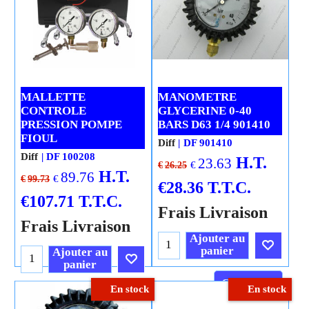
MALLETTE
MANOMETRE
CONTROLE
GLYCERINE 0-40
PRESSION POMPE
BARS D63 1/4 901410
FIOUL
Diff
DF 901410
Diff
DF 100208
H.T.
23.63
€
€
26.25
H.T.
89.76
€
€
99.73
€
28.36
T.T.C.
€
107.71
T.T.C.
Frais Livraison
Frais Livraison
Ajouter au
panier
Ajouter au
panier
Cliquez ici
En stock
En stock
Cliquez ici