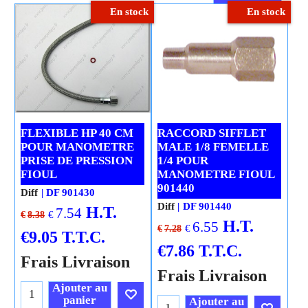
Cliquez ici
En stock
En stock
Cliquez ici
FLEXIBLE HP 40 CM
RACCORD SIFFLET
POUR MANOMETRE
MALE 1/8 FEMELLE
PRISE DE PRESSION
1/4 POUR
FIOUL
MANOMETRE FIOUL
901440
Diff
DF 901430
Diff
DF 901440
H.T.
7.54
€
€
8.38
H.T.
6.55
€
€
7.28
€
9.05
T.T.C.
€
7.86
T.T.C.
Frais Livraison
Frais Livraison
Ajouter au
panier
Ajouter au