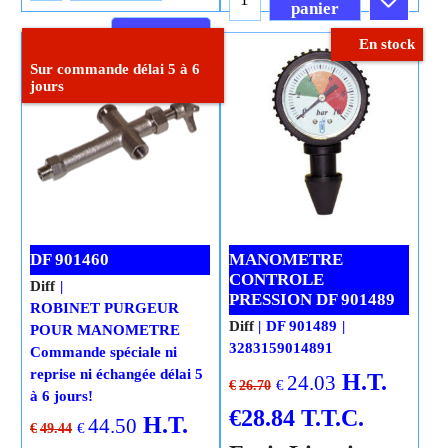
panier
Cliquez ici
En stock
Cliquez ici
Sur commande délai 5 à 6
jours
DF 901460
MANOMETRE
CONTROLE
Diff
PRESSION DF 901489
ROBINET PURGEUR
Diff
DF 901489
POUR MANOMETRE
3283159014891
Commande spéciale ni
reprise ni échangée délai 5
H.T.
24.03
€
€
26.70
à 6 jours!
€
28.84
T.T.C.
H.T.
44.50
€
€
49.44