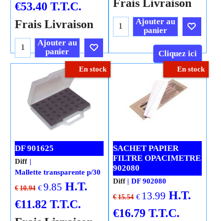
Frais Livraison
€
53.40
T.T.C.
Ajouter au
Frais Livraison
panier
Ajouter au
panier
Cliquez ici
En stock
En stock
Cliquez ici
DF 901625
SACHET PAPIER
FILTRE OPACIMETRE
Diff
902080
Mallette transparente p/30
Diff
DF 902080
H.T.
9.85
€
€
10.94
H.T.
13.99
€
€
15.54
€
11.82
T.T.C.
€
16.79
T.T.C.