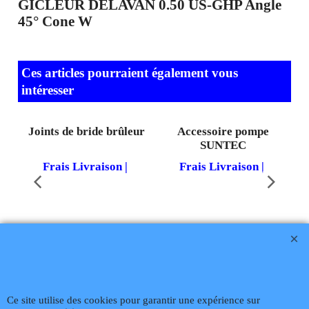
GICLEUR DELAVAN 0.50 US-GHP Angle
45° Cone W
Ces articles pourraient également vous
intéresser
Joints de bride brûleur
Accessoire pompe
SUNTEC
Frais Livraison
Frais Livraison
Téléphone
02 99 868 868
Fax 02 99 868 869
Contact mail
Site
Ce site utilise des cookies pour garantir une expérience sur