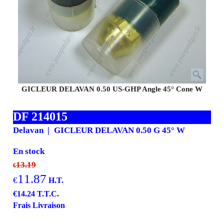
GICLEUR DELAVAN 0.50 US-GHP Angle 45° Cone W
DF 214015
Delavan
GICLEUR DELAVAN 0.50 G 45° W
En stock
13.19
€
11.87
€
H.T.
€
14.24
T.T.C.
Frais Livraison