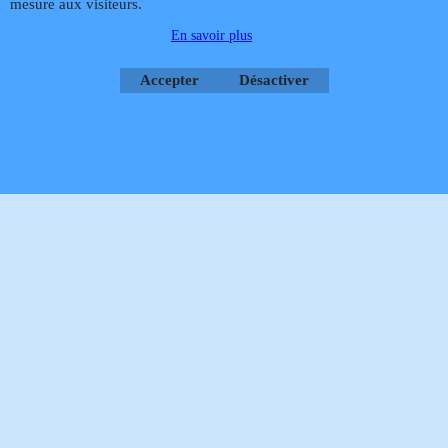
hébergé par Infomaniak Webmaster Jean-Paul GUY
mesure aux visiteurs.
Antidérapant Meilleur confort Résistance supérieure Résistance aux produits chimiques 3 fois supérieure au latex et au vinyl.
En savoir plus
Rétractation
Accepter
Désactiver
Boutique en ligne créés
avec le logiciel
eCommerce ShopFactory