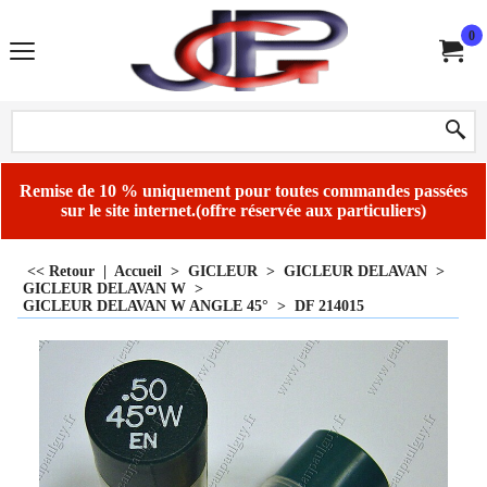
0
Remise de 10 % uniquement pour toutes commandes passées
sur le site internet.(offre réservée aux particuliers)
<< Retour
|
Accueil
>
GICLEUR
>
GICLEUR DELAVAN
>
GICLEUR DELAVAN W
>
GICLEUR DELAVAN W ANGLE 45°
>
DF 214015