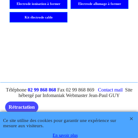
Electrode ionisation à former
Electrode allumage à former
Kit électrode cable
Téléphone
02 99 868 868
Fax 02 99 868 869
Contact mail
Site
hébergé par Infomaniak Webmaster Jean-Paul GUY
Rétractation
Ce site utilise des cookies pour garantir une expérience sur
mesure aux visiteurs.
Boutique en ligne créés
avec le logiciel
En savoir plus
eCommerce ShopFactory