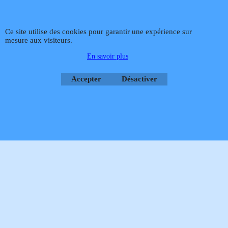
Rétractation
Ce site utilise des cookies pour garantir une expérience sur
mesure aux visiteurs.
Boutique en ligne créés
En savoir plus
avec le logiciel
eCommerce ShopFactory
Accepter
Désactiver