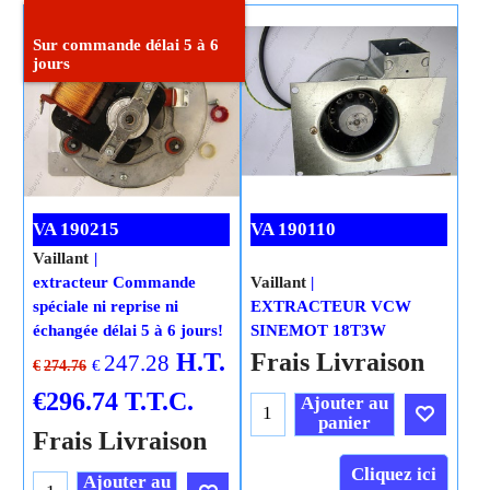
Cliquez ici
Cliquez ici
Sur commande délai 5 à 6
jours
VA 190215
VA 190110
Vaillant
extracteur Commande
Vaillant
spéciale ni reprise ni
EXTRACTEUR VCW
échangée délai 5 à 6 jours!
SINEMOT 18T3W
H.T.
Frais Livraison
247.28
€
€
274.76
€
296.74
T.T.C.
Ajouter au
panier
Frais Livraison
Cliquez ici
Ajouter au