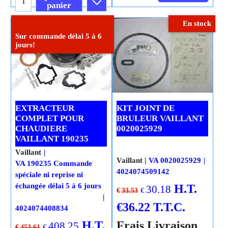
panier
En stock
Cliquez ici
Sur commande délai 5 à 6
jours!
EXTRACTEUR
KIT JOINT DE
COMPLET POUR
BRULEUR VAILLANT
CHAUDIERE
0020025929
VAILLANT 190235
Vaillant
Vaillant
VA 0020025929
VA 190235 Commande
4024074509142
spéciale ni reprise ni
échangée délai 5 à 6 jours
H.T.
30.18
€
€
33.53
€
36.22
T.T.C.
4024074408834
H.T.
Frais Livraison
408.25
€
€
453.61