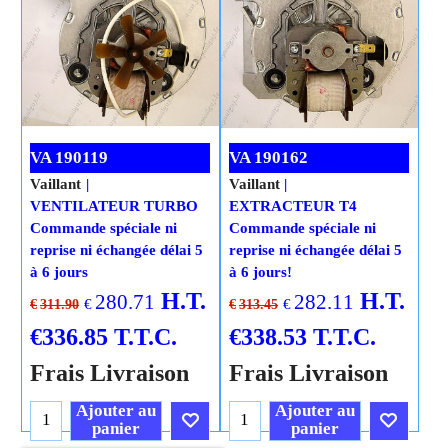
VA 190119
VA 190162
Vaillant
Vaillant
VENTILATEUR TURBO
EXTRACTEUR T4
Commande spéciale ni
Commande spéciale ni
reprise ni échangée délai 5
reprise ni échangée délai 5
à 6 jours
à 6 jours!
H.T.
H.T.
280.71
282.11
€
€
€
311.90
€
313.45
€
336.85
T.T.C.
€
338.53
T.T.C.
Frais Livraison
Frais Livraison
Ajouter au
Ajouter au
panier
panier