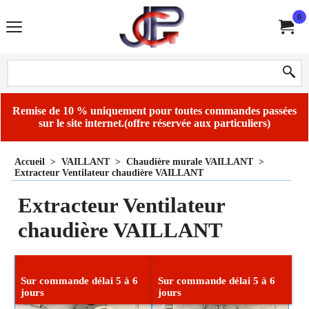
0
Remise de 10 % uniquement pour toutes commandes passées
sur le site internet.(offre réservée aux particuliers)
Accueil
>
VAILLANT
>
Chaudière murale VAILLANT
>
Extracteur Ventilateur chaudière VAILLANT
Extracteur Ventilateur
chaudière VAILLANT
Sur commande délai 5 à 6
Sur commande délai 5 à 6
jours
jours