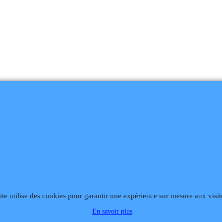
ite utilise des cookies pour garantir une expérience sur mesure aux visit
868
Fax 02 99 868 869
Contact mail
Site hébergé par Infomaniak We
En savoir plus