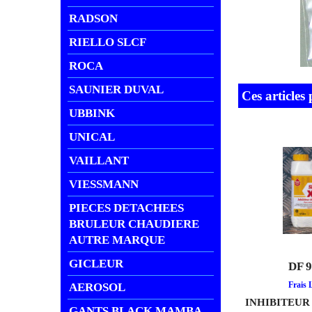
RADSON
RIELLO SLCF
ROCA
SAUNIER DUVAL
UBBINK
UNICAL
Ces articles
VAILLANT
VIESSMANN
PIECES DETACHEES
BRULEUR CHAUDIERE
AUTRE MARQUE
GICLEUR
AEROSOL
GANTS BLACK MAMBA