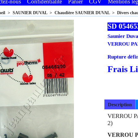
ctez-nous
Confidentialité
Panier
CGV
Mentions lég
ueil
>
SAUNIER DUVAL
>
Chaudière SAUNIER DUVAL
>
Divers ch
SD 05465
Saunier Duva
VERROU PAR
Rupture défin
7.90
€
H.
7.11
€
€
8.53
T.
Frais L