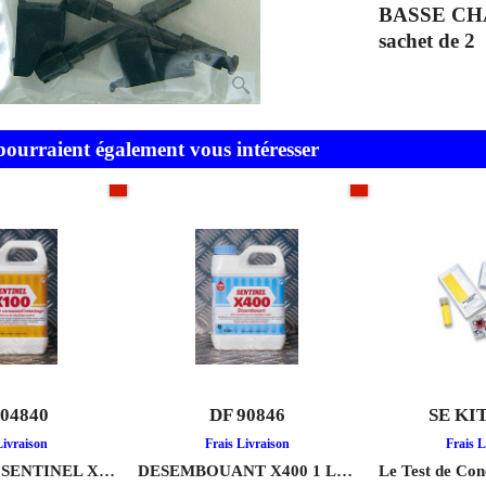
Description
VERROU PA
2)
VERROU P
BASSE CH
sachet de 2
 pourraient également vous intéresser
En stock
En stock