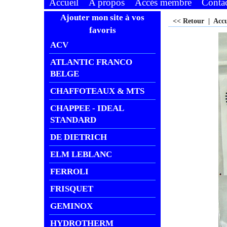
Accueil
A propos
Accés membre
Conta
Ajouter mon site à vos
<< Retour
|
Acc
favoris
ACV
ATLANTIC FRANCO
BELGE
CHAFFOTEAUX & MTS
CHAPPEE - IDEAL
STANDARD
DE DIETRICH
ELM LEBLANC
FERROLI
FRISQUET
GEMINOX
HYDROTHERM