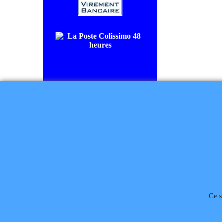
COLISSIMO SUIVI livraison en
48/72H00.
CHRONOPOST livraison le
lendemain.
Règlement à la commande
Ce s
Téléphone
02 99 868 
Rétractation