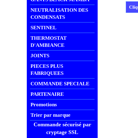
DF 
NEUTRALISATION DES
€
€
71.22
CONDENSATS
€
76.9
SENTINEL
Frais 
Cliq
THERMOSTAT
D'AMBIANCE
JOINTS
PIECES PLUS
FABRIQUEES
COMMANDE SPECIALE
PARTENAIRE
Promotions
Trier par marque
Commande sécurisé par
cryptage SSL