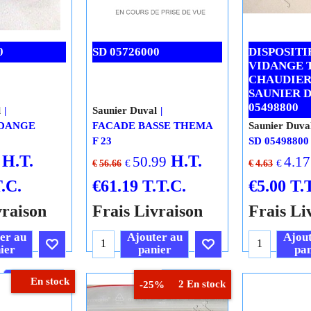
0
SD 05726000
DISPOSITI
VIDANGE 
CHAUDIER
SAUNIER 
05498800
l
Saunier Duval
IDANGE
FACADE BASSE THEMA
Saunier Duva
F 23
SD 05498800
H.T.
H.T.
50.99
4.17
€
€
€
56.66
€
4.63
.C.
€
61.19
T.T.C.
€
5.00
T.
vraison
Frais Livraison
Frais Li
er au
Ajouter au
Ajout
ier
panier
pan
Cliquez ici
Cliquez ici