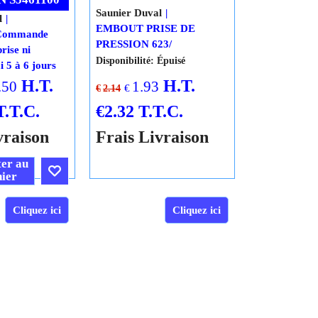
 DE 15
SD 05419000
RMETURE
 S5461100
Saunier Duval
l
EMBOUT PRISE DE
 Commande
PRESSION 623/
prise ni
Disponibilité
: Épuisé
i 5 à 6 jours
H.T.
H.T.
.50
1.93
€
€
2.14
T.T.C.
€
2.32
T.T.C.
vraison
Frais Livraison
er au