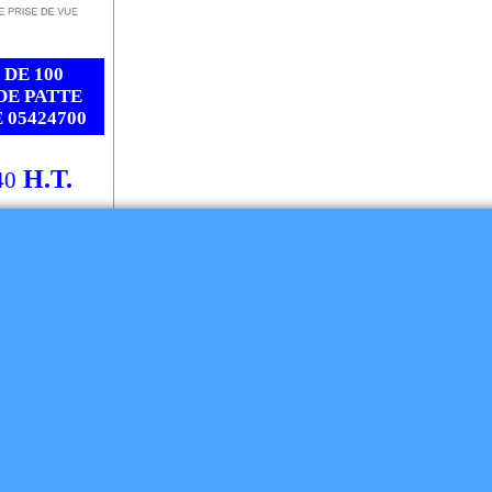
pan
Cliquez ici
Cliquez ici
pture définitive
DE 100
DE PATTE
 05424700