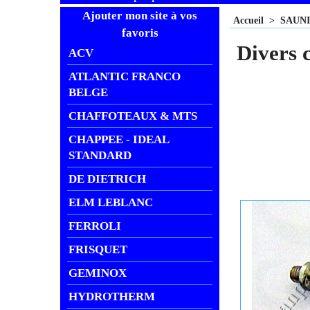
Ajouter mon site à vos
Accueil
>
SAUN
favoris
Divers
ACV
ATLANTIC FRANCO
BELGE
CHAFFOTEAUX & MTS
CHAPPEE - IDEAL
STANDARD
DE DIETRICH
ELM LEBLANC
FERROLI
FRISQUET
GEMINOX
HYDROTHERM