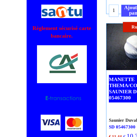
€
2.87
T.T
Frais Li
Règlement sécurisé carte
Ajout
pan
bancaire.
Ru
MANETTE
THEMA/C
SAUNIER 