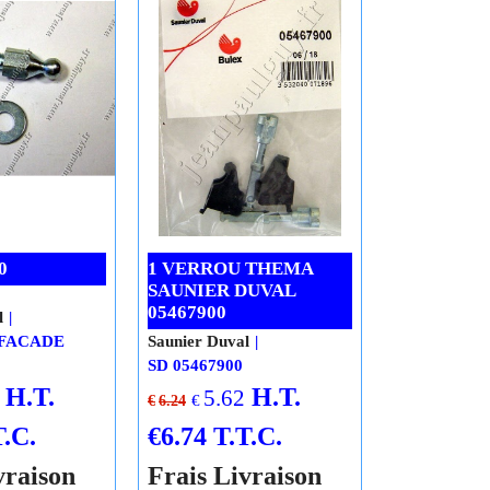
5 En stock
Rupture définitive
0
1 VERROU THEMA
SAUNIER DUVAL
05467900
l
 FACADE
Saunier Duval
SD 05467900
H.T.
H.T.
5.62
€
€
6.24