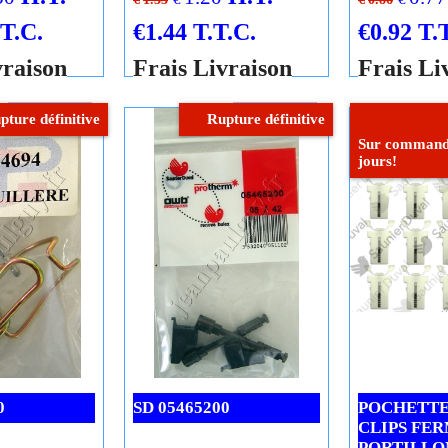
Saunier Duva
SD 05493700
l
Saunier Duval
35320410787
SD 05483000
H.T.
H.T.
30
1.20
0.77
€
€
€
1.33
€
0.86
.T.C.
€
1.44
T.T.C.
€
0.92
T.
vraison
Frais Livraison
Frais Li
Cliquez ici
Cliquez ici
pture définitive
Rupture définitive
Sur commande
jours!