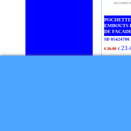
Ru
POCHETTE 
EMBOUTS 
DE FACADE
SD 05424700