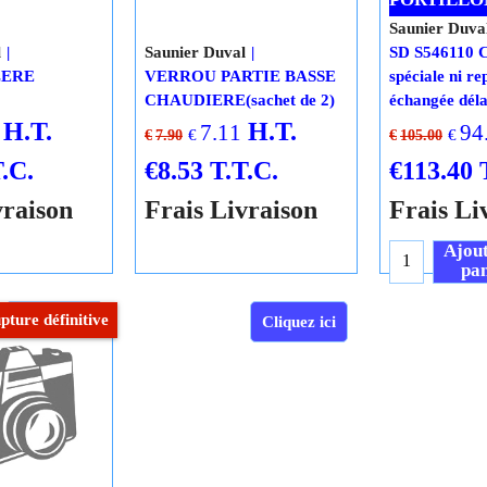
0
SD 05465200
POCHETTE
CLIPS FE
PORTILLON
Saunier Duva
l
Saunier Duval
SD S546110
LERE
VERROU PARTIE BASSE
spéciale ni re
CHAUDIERE(sachet de 2)
échangée déla
H.T.
H.T.
7.11
94
€
€
€
7.90
€
105.00
.C.
€
8.53
T.T.C.
€
113.40
vraison
Frais Livraison
Frais Li
Ajout