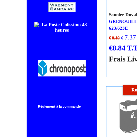
COLISSIMO SUIVI livraison en
48/72H00.
SD 0546940
Saunier Duva
CHRONOPOST livraison le
GRENOUIL
lendemain.
623/623E
7.37
€
€
8.19
Règlement à la commande
€
8.84
T.T
Frais Li