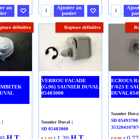
.C.
€
10.27
T.T.C.
€
4.88
T.
vraison
Frais Livraison
Frais Li
er au
Ajouter au
Ajout
ier
panier
pan
Cliquez ici
Cliquez ici
pture définitive
Rupture définitive
Ru
VERROU FACADE
ECROUS RA
OMBITEK
(G.96) SAUNIER DUVAL
F/623 E S
DUVAL
05483000
DUVAL 054