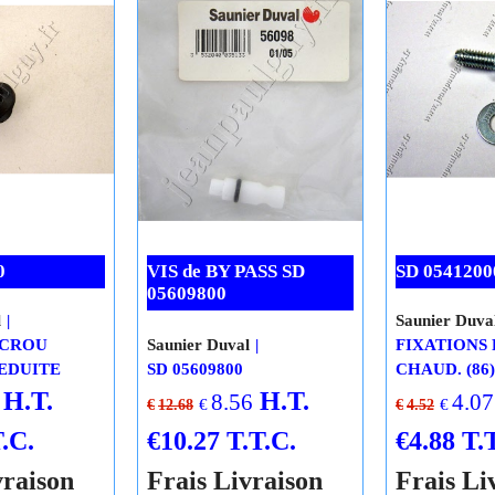
En stock
2 En stock
-25%
0
VIS de BY PASS SD
SD 0541200
05609800
l
Saunier Duva
ECROU
Saunier Duval
FIXATIONS
EDUITE
SD 05609800
CHAUD. (86)
H.T.
H.T.
8.56
4.07
€
€
€
12.68
€
4.52