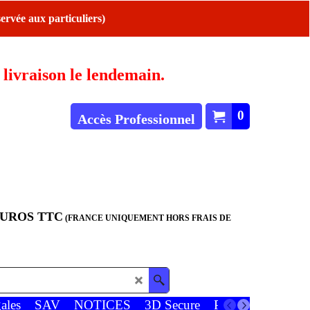
ervée aux particuliers)
ivraison le lendemain.
0
Accès Professionnel
EUROS TTC
(FRANCE UNIQUEMENT HORS FRAIS DE
ales
SAV
NOTICES
3D Secure
Paiements
Favor