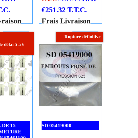
THEMA THEMAPLUS F
23 05702900
l
Saunier Duval
SD 05702900
02
3532041166539
H.T.
H.T.
209.43
€
€
232.70
T.C.
€
251.32
T.T.C.
vraison
Frais Livraison
Cliquez ici
Cliquez ici
Rupture définitive
 délai 5 à 6