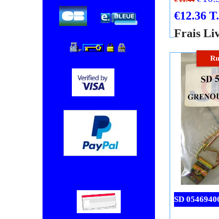
05467300
Saunier Duva
SD 05467300
10.
€
€
11.44
€
12.36
T
Frais Li
Ru
Chèque, Virement bancaire.