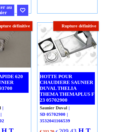
T.C.
€
6.74
T.T.C.
vraison
Frais Livraison
er au
ier
Cliquez ici
Cliquez ici
pture définitive
Rupture définitive
PIDE 620
HOTTE POUR
AUNIER
CHAUDIERE SAUNIER
93700
DUVAL THELIA