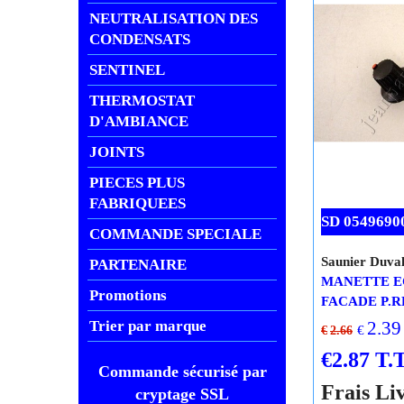
NEUTRALISATION DES
CONDENSATS
SENTINEL
THERMOSTAT
D'AMBIANCE
JOINTS
PIECES PLUS
FABRIQUEES
COMMANDE SPECIALE
PARTENAIRE
SD 0549690
Promotions
Trier par marque
Saunier Duva
MANETTE 
FACADE P.R
Commande sécurisé par
2.39
cryptage SSL
€
€
2.66