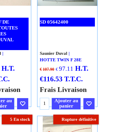
F DE
SD 05642400
TOUTES
ES
DUVAL
l
Saunier Duval
HOTTE TWIN F 28E
H.T.
H.T.
97.11
€
€
107.90
T.C.
€
116.53
T.T.C.
vraison
Frais Livraison
er au
Ajouter au
ier
panier
Cliquez ici
Cliquez ici