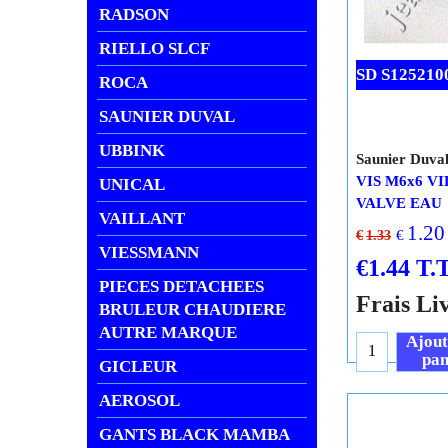
RADSON
RIELLO SLCF
SD S125210
ROCA
SAUNIER DUVAL
UBBINK
Saunier Duva
VIS M6x6 V
UNICAL
VALVE EAU
VAILLANT
1.20
€
€
1.33
VIESSMANN
€
1.44
T.T
PIECES DETACHEES
Frais Li
BRULEUR CHAUDIERE
AUTRE MARQUE
Ajout
pan
GICLEUR
AEROSOL
GANTS BLACK MAMBA