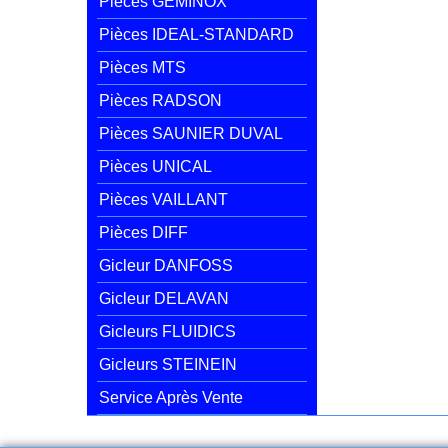
Pièces GEMINOX
Pièces IDEAL-STANDARD
Pièces MTS
Pièces RADSON
Pièces SAUNIER DUVAL
Pièces UNICAL
Pièces VAILLANT
Pièces DIFF
Gicleur DANFOSS
Gicleur DELAVAN
Gicleurs FLUIDICS
Gicleurs STEINEIN
Service Après Vente