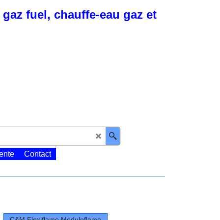
gaz fuel, chauffe-eau gaz et
ente
Contact
C&M Flexiflame Moduloflame