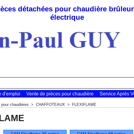
pièces détachées pour chaudière brûleur 
électrique
e d'emploi
Vente de pièces pour chaudière
Service Après V
 pour chaudières
>
CHAFFOTEAUX
>
FLEXIFLAME
FLAME
C&M Flexiflame 35 notice
C&M Flexiflame 69 notice