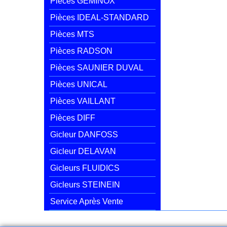
Pièces GEMINOX
Pièces IDEAL-STANDARD
Pièces MTS
Pièces RADSON
Pièces SAUNIER DUVAL
Pièces UNICAL
Pièces VAILLANT
Pièces DIFF
Gicleur DANFOSS
Gicleur DELAVAN
Gicleurs FLUIDICS
Gicleurs STEINEIN
Service Après Vente