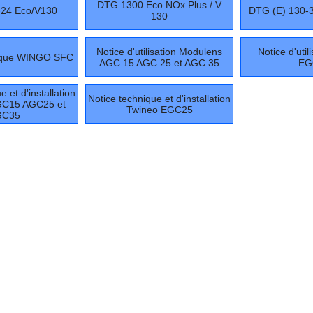
DTG 1300 Eco.NOx Plus / V
24 Eco/V130
DTG (E) 130-3
130
Notice d'utilisation Modulens
Notice d'util
nique WINGO SFC
AGC 15 AGC 25 et AGC 35
EG
 et d'installation
Notice technique et d'installation
GC15 AGC25 et
Twineo EGC25
GC35