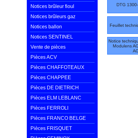
DTG 1300-
Notices brûleur fioul
Notices brûleurs gaz
Feuillet tech
Notices ballon
Notices SENTINEL
Notice technique
Modulens A
Vente de pièces
A
Pièces ACV
Pièces CHAFFOTEAUX
Pièces CHAPPEE
Pièces DE DIETRICH
Pièces ELM LEBLANC
Pièces FERROLI
Pièces FRANCO BELGE
Pièces FRISQUET