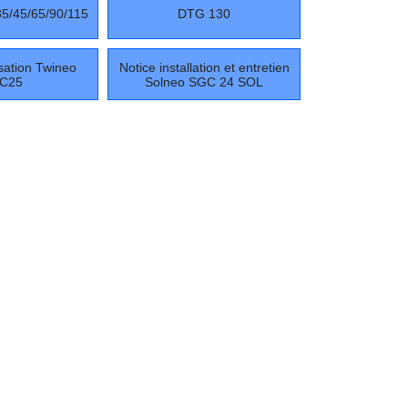
5/45/65/90/115
DTG 130
isation Twineo
Notice installation et entretien
C25
Solneo SGC 24 SOL