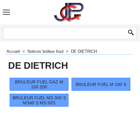
Accueil
>
Notices brûleur fioul
>
DE DIETRICH
DE DIETRICH
BRULEUR FUEL GAZ M
BRULEUR FUEL M 100 S
100 200
BRULEUR FUEL MS 300 S
MS40 S MS 50S