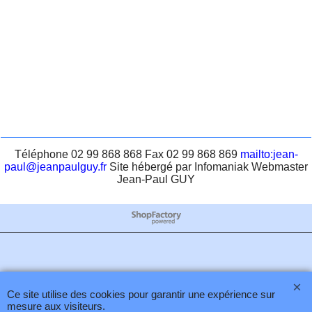
Téléphone 02 99 868 868 Fax 02 99 868 869
mailto:jean-
paul@jeanpaulguy.fr
Site hébergé par Infomaniak Webmaster
Jean-Paul GUY
Boutique en ligne créés
avec le logiciel
eCommerce ShopFactory
Ce site utilise des cookies pour garantir une expérience sur
mesure aux visiteurs.