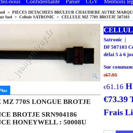
ctez-nous
Confidentialité
Panier
CGV
Mentions lég
ueil
>
PIECES DETACHEES BRULEUR CHAUDIERE AUTRE MARQU
ur fuel
>
Cellule SATRONIC
>
CELLULE MZ 770S BROTJE 507103
CELLULE
Satronic
DF 507103 Co
délai 5 à 6 jo
Sur commande
67.95
€
H
61.16
€
Plus
€
73.39
 MZ 770S LONGUE BROTJE
Frais L
CE BROTJE SRN904186
CE HONEYWELL : 50008U