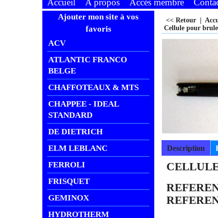
Accueil
A propos
Accés membre
Conta
Ajouter mon site à vos
<< Retour
|
Acc
favoris
Cellule pour brule
ACV
ATLANTIC FRANCO
BELGE
CHAFFOTEAUX & MTS
CHAPPEE - IDEAL
STANDARD
DE DIETRICH
ELM LEBLANC
Description
FERROLI
CELLULE
FRISQUET
REFEREN
GEMINOX
REFEREN
HYDROTHERM