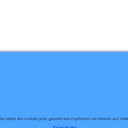
868
Fax 02 99 868 869
Contact mail
Site hébergé par Infomaniak We
ite utilise des cookies pour garantir une expérience sur mesure aux visit
En savoir plus