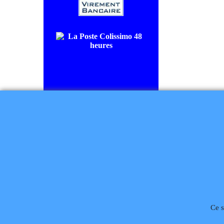
COLISSIMO SUIVI livraison en
48/72H00.
CHRONOPOST livraison le
lendemain.
Règlement à la commande
Téléphone
02 99 868 
Ce s
Rétractation