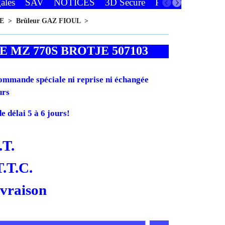
ales
SAV
NOTICES
3D Secure
Paiements
Favor
E
>
Brûleur GAZ FIOUL
>
 MZ 770S BROTJE 507103
mmande spéciale ni reprise ni échangée
urs
 délai 5 à 6 jours!
.T.
T.T.C.
ivraison