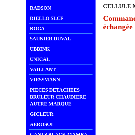
CELLULE 
RADSON
Commande 
RIELLO SLCF
échangée d
ROCA
SAUNIER DUVAL
UBBINK
UNICAL
VAILLANT
VIESSMANN
PIECES DETACHEES
BRULEUR CHAUDIERE
AUTRE MARQUE
GICLEUR
AEROSOL
GANTS BLACK MAMBA