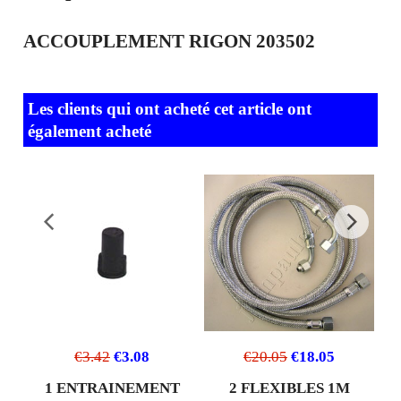
ACCOUPLEMENT RIGON 203502
Les clients qui ont acheté cet article ont
également acheté
€
3.42
€
3.08
€
20.05
€
18.05
µF
1 ENTRAINEMENT
2 FLEXIBLES 1M