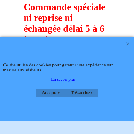
CHAUDIERE VAILLANT VK-
VKS atmoVIT - turboVIT VK
21/4-1 XE
Commande spéciale
ni reprise ni
échangée délai 5 à 6
Téléphone
02 99 868 868
Fax 02 99 868 869
Contact mail
Site
jours!
hébergé par Infomaniak Webmaster Jean-Paul GUY
Ce site utilise des cookies pour garantir une expérience sur
mesure aux visiteurs.
Rétractation
En savoir plus
Accepter
Désactiver
Boutique en ligne créés
avec le logiciel
eCommerce ShopFactory