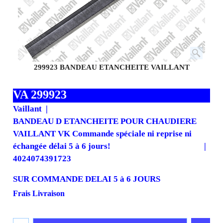
299923 BANDEAU ETANCHEITE VAILLANT
VA 299923
Vaillant
BANDEAU D ETANCHEITE POUR CHAUDIERE
VAILLANT VK Commande spéciale ni reprise ni
échangée délai 5 à 6 jours!
4024074391723
SUR COMMANDE DELAI 5 à 6 JOURS
55.88
€
50.29
€
H.T.
€
60.35
T.T.C.