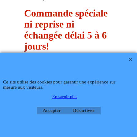
M 100 - N, M 1-3 RN. M 1-4
RN. M 1-5 RN, P1 RCNP1 RCN
: GTU1103/1104V - PACK, M
104 FF, M 104 CFF
Commande spéciale
ni reprise ni
échangée délai 5 à 6
jours!
Téléphone
02 99 868 868
Fax 02 99 868 869
Contact mail
Site
hébergé par Infomaniak Webmaster Jean-Paul GUY
Ce site utilise des cookies pour garantir une expérience sur
mesure aux visiteurs.
Rétractation
En savoir plus
Accepter
Désactiver
Boutique en ligne créés
avec le logiciel
eCommerce ShopFactory