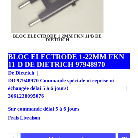
BLOC ELECTRODE 1.2MM FKN 11/B DE
DIETRICH
BLOC ELECTRODE 1-22MM FKN
11-D DE DIETRICH 97948970
De Dietrich
DD 97948970 Commande spéciale ni reprise ni
échangée délai 5 à 6 jours!
3661238095076
Sur commande délai 5 à 6 jours
43.00
€
38.70
€
H.T.
€
46.44
T.T.C.