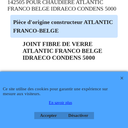
142505 POUR CHAUDIERE ATLANTIC
FRANCO BELGE IDRAECO CONDENS 5000
Pièce d'origine constructeur ATLANTIC
FRANCO-BELGE
JOINT FIBRE DE VERRE
ATLANTIC FRANCO BELGE
IDRAECO CONDENS 5000
Téléphone
02 99 868 868
Fax 02 99 868 869
Contact mail
Site
hébergé par Infomaniak Webmaster Jean-Paul GUY
Ce site utilise des cookies pour garantir une expérience sur
Rétractation
mesure aux visiteurs.
En savoir plus
Boutique en ligne créés
Accepter
Désactiver
avec le logiciel
eCommerce ShopFactory