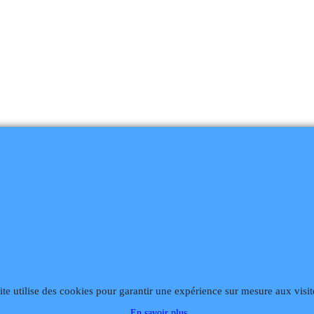
868
Fax 02 99 868 869
Contact mail
Site hébergé par Infomaniak We
ite utilise des cookies pour garantir une expérience sur mesure aux visit
En savoir plus