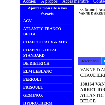
Accueil
A propos
Accés membre
Conta
Ajouter mon site à vos
<< Retour
|
Acc
favoris
VANNE D ARRET
ACV
ATLANTIC FRANCO
BELGE
CHAFFOTEAUX & MTS
CHAPPEE - IDEAL
STANDARD
Description
DE DIETRICH
VANNE D A
ELM LEBLANC
CHAUDIERE
FERROLI
188164 VA
FRISQUET
ARRET ID
ATLANTIC
GEMINOX
BELGE
HYDROTHERM