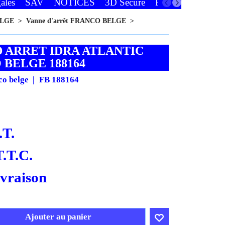
ales
SAV
NOTICES
3D Secure
Paiements
Favor
ELGE
>
Vanne d'arrêt FRANCO BELGE
>
D ARRET IDRA ATLANTIC
 BELGE 188164
co belge
FB 188164
.T.
T.T.C.
ivraison
Ajouter au panier