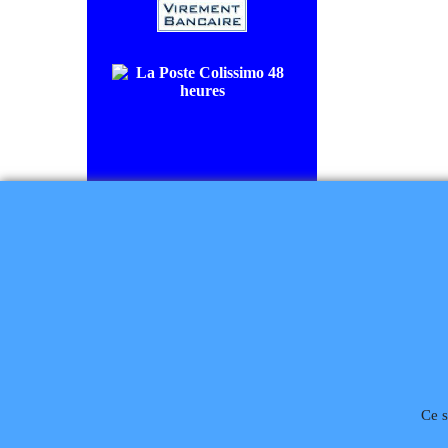
COLISSIMO SUIVI livraison en
48/72H00.
CHRONOPOST livraison le
lendemain.
Règlement à la commande
Téléphone
02 99 868 
Ce s
Rétractation