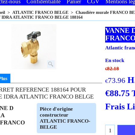
ctez-nous
Confidentialité
Panier
CGV
Mentions lég
ueil
>
ATLANTIC FRANCO BELGE
>
Chaudière murale FRANCO B
 IDRA ATLANTIC FRANCO BELGE 188164
VANNE 
FRANCO
Atlantic fran
En stock
82.18
€
H
Plus
73.96
€
RRET REFERENCE 188164 POUR
€
88.75
 IDRA ATLANTIC FRANCO BELGE
Frais L
NNE D
Pièce d'origine
RA
constructeur
ATLANTIC FRANCO-
 FRANCO
BELGE