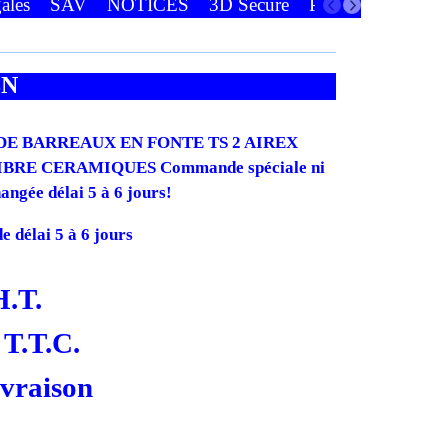
ales
SAV
NOTICES
3D Secure
Paiements
Favor
3N
DE BARREAUX EN FONTE TS 2 AIREX
FIBRE CERAMIQUES Commande spéciale ni
hangée délai 5 à 6 jours!
 délai 5 à 6 jours
H.T.
T.T.C.
ivraison