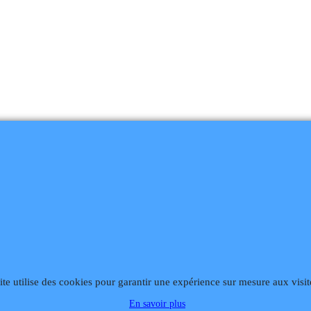
868
Fax 02 99 868 869
Contact mail
Site hébergé par Infomaniak We
ite utilise des cookies pour garantir une expérience sur mesure aux visit
En savoir plus