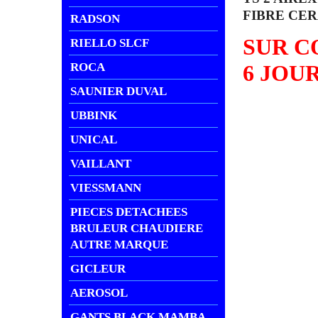
FIBRE CE
RADSON
SUR C
RIELLO SLCF
ROCA
6 JOU
SAUNIER DUVAL
UBBINK
UNICAL
VAILLANT
VIESSMANN
PIECES DETACHEES
BRULEUR CHAUDIERE
AUTRE MARQUE
GICLEUR
AEROSOL
GANTS BLACK MAMBA