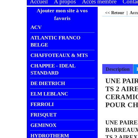
Accueil
A propos
Accés membre
Conta
Ajouter mon site à vos
<< Retour
|
Acc
favoris
ACV
ATLANTIC FRANCO
BELGE
CHAFFOTEAUX & MTS
CHAPPEE - IDEAL
Description
STANDARD
UNE PAI
DE DIETRICH
TS 2 AIRE
ELM LEBLANC
CERAMIQ
POUR CH
FERROLI
FRISQUET
UNE PAIRE
GEMINOX
BARREAUX
HYDROTHERM
TS 2 AIREX 