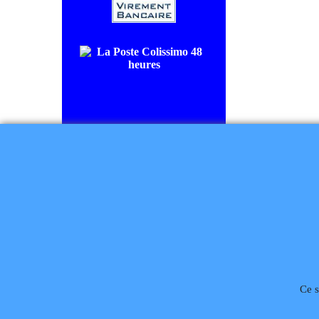
COLISSIMO SUIVI livraison en
48/72H00.
CHRONOPOST livraison le
lendemain.
Règlement à la commande
Téléphone
02 99 868 
Ce s
Rétractation