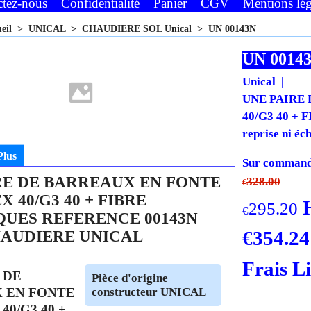
ctez-nous
Confidentialité
Panier
CGV
Mentions lég
ueil
>
UNICAL
>
CHAUDIERE SOL Unical
>
UN 00143N
UN 0014
Unical
UNE PAIRE 
40/G3 40 + 
reprise ni éc
Plus
Sur commande
RE DE BARREAUX EN FONTE
328.00
€
X 40/G3 40 + FIBRE
295.20
€
UES REFERENCE 00143N
€
354.24
AUDIERE UNICAL
Frais L
 DE
Pièce d'origine
 EN FONTE
constructeur UNICAL
40/G3 40 +