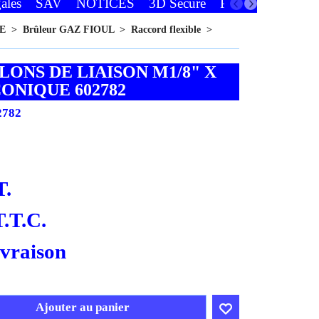
ales
SAV
NOTICES
3D Secure
Paiements
Favor
E
>
Brûleur GAZ FIOUL
>
Raccord flexible
>
ONS DE LIAISON M1/8" X
CONIQUE 602782
2782
T.
T.T.C.
ivraison
Ajouter au panier