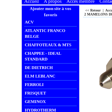
Accueil
A propos
Accés membre
Conta
Ajouter mon site à vos
<< Retour
|
Acc
favoris
2 MAMELONS DE 
ACV
ATLANTIC FRANCO
BELGE
CHAFFOTEAUX & MTS
CHAPPEE - IDEAL
STANDARD
DE DIETRICH
ELM LEBLANC
FERROLI
FRISQUET
GEMINOX
HYDROTHERM