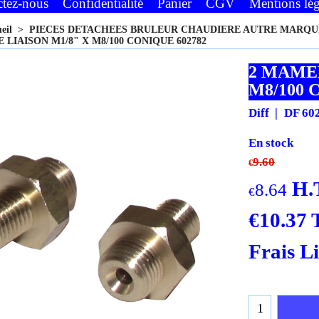
ctez-nous
Confidentialité
Panier
CGV
Mentions lég
ueil
>
PIECES DETACHEES BRULEUR CHAUDIERE AUTRE MARQU
LIAISON M1/8" X M8/100 CONIQUE 602782
2 MAMEL
M8/100 
Diff
DF 60
En stock
9.60
€
H.
8.64
€
€
10.37
Frais L