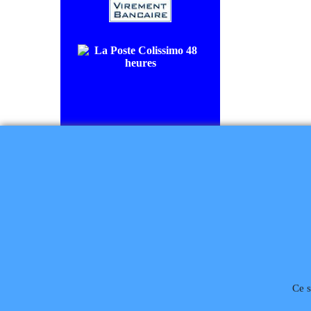
COLISSIMO SUIVI livraison en
48/72H00.
CHRONOPOST livraison le
lendemain.
Règlement à la commande
Téléphone
02 99 868 
Ce s
Rétractation