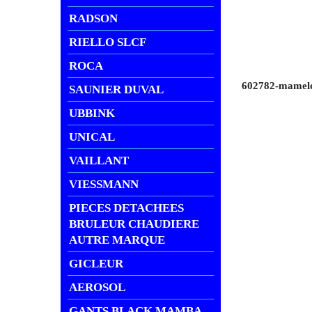
RADSON
RIELLO SLCF
ROCA
602782-mamelon
SAUNIER DUVAL
UBBINK
UNICAL
VAILLANT
VIESSMANN
PIECES DETACHEES
BRULEUR CHAUDIERE
AUTRE MARQUE
GICLEUR
AEROSOL
GANTS BLACK MAMBA