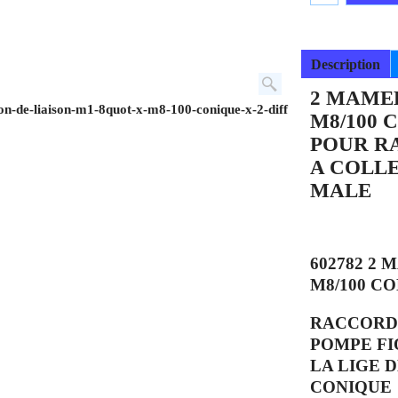
Description
2 MAMEL
-de-liaison-m1-8quot-x-m8-100-conique-x-2-diff
M8/100 
POUR R
A COLLE
MALE
602782 2 
M8/100 C
RACCORD 
POMPE FI
LA LIGE 
CONIQUE