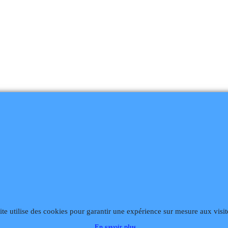
868
Fax 02 99 868 869
Contact mail
Site hébergé par Infomaniak We
ite utilise des cookies pour garantir une expérience sur mesure aux visit
En savoir plus