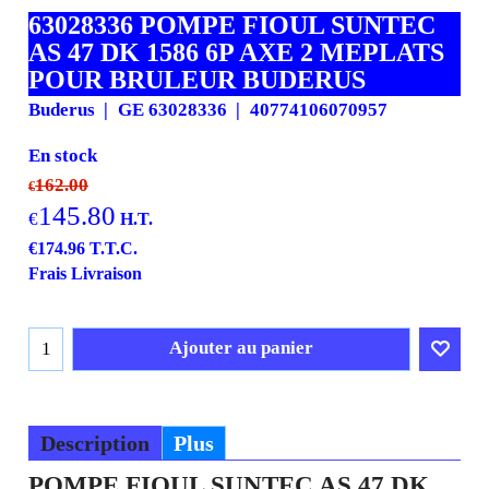
63028336 POMPE FIOUL SUNTEC
AS 47 DK 1586 6P AXE 2 MEPLATS
POUR BRULEUR BUDERUS
Buderus
GE 63028336
40774106070957
En stock
162.00
€
145.80
€
H.T.
€
174.96
T.T.C.
Frais Livraison
Ajouter au panier
Description
Plus
POMPE FIOUL SUNTEC AS 47 DK