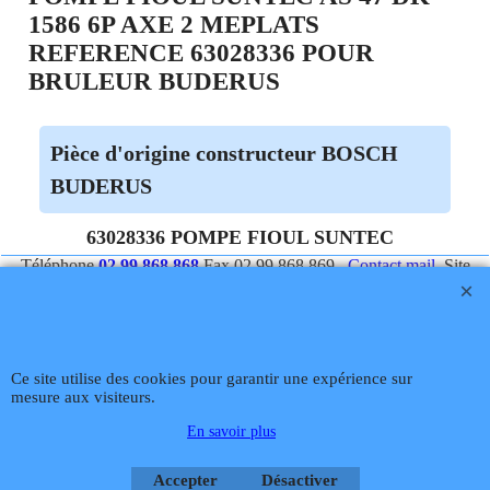
1586 6P AXE 2 MEPLATS
REFERENCE 63028336 POUR
BRULEUR BUDERUS
Pièce d'origine constructeur BOSCH
BUDERUS
63028336 POMPE FIOUL SUNTEC
AS 47 DK 1586 6P AXE 2 MEPLATS
Téléphone
02 99 868 868
Fax 02 99 868 869
Contact mail
Site
hébergé par Infomaniak Webmaster Jean-Paul GUY
POUR BRULEUR BUDERUS
Rétractation
Ce site utilise des cookies pour garantir une expérience sur
mesure aux visiteurs.
Boutique en ligne créés
avec le logiciel
En savoir plus
eCommerce ShopFactory
Accepter
Désactiver