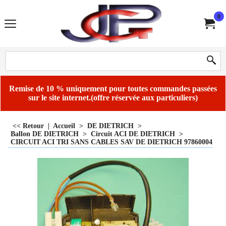
0
Remise de 10 % uniquement pour toutes commandes passées
sur le site internet.(offre réservée aux particuliers)
<< Retour
|
Accueil
>
DE DIETRICH
>
Ballon DE DIETRICH
>
Circuit ACI DE DIETRICH
>
CIRCUIT ACI TRI SANS CABLES SAV DE DIETRICH 97860004