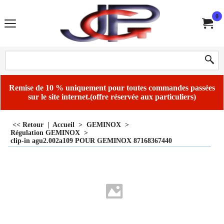
0
Remise de 10 % uniquement pour toutes commandes passées
sur le site internet.(offre réservée aux particuliers)
<< Retour
|
Accueil
>
GEMINOX
>
Régulation GEMINOX
>
clip-in agu2.002a109 POUR GEMINOX 87168367440