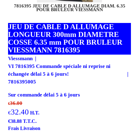
7816395 JEU DE CABLE D ALLUMAGE DIAM. 6.35
POUR BRULEUR VIESSMANN
JEU DE CABLE D ALLUMAGE
LONGUEUR 300mm DIAMETRE
COSSE 6.35 mm POUR BRULEUR
VIESSMANN 7816395
Viessmann
VI 7816395 Commande spéciale ni reprise ni
échangée délai 5 à 6 jours!
7816395005
Sur commande délai 5 à 6 jours
36.00
€
32.40
€
H.T.
€
38.88
T.T.C.
Frais Livraison