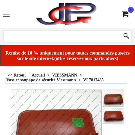
0
Remise de 10 % uniquement pour toutes commandes passées
sur le site internet.(offre réservée aux particuliers)
<< Retour
|
Accueil
>
VIESSMANN
>
Vase et soupape de sécurité Viessmann
>
VI 7817485