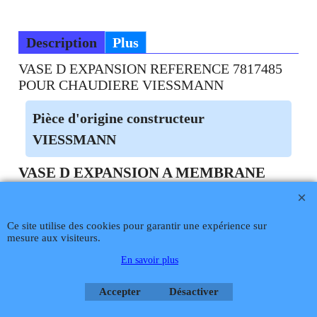
Description
Plus
VASE D EXPANSION REFERENCE 7817485
POUR CHAUDIERE VIESSMANN
Pièce d'origine constructeur
VIESSMANN
VASE D EXPANSION A MEMBRANE
Téléphone
02 99 868 868
Fax 02 99 868 869
Contact mail
Site
SUR COMMANDE DELAI 5 à 6 JOURS
hébergé par Infomaniak Webmaster Jean-Paul GUY
Ce site utilise des cookies pour garantir une expérience sur
Rétractation
mesure aux visiteurs.
En savoir plus
Boutique en ligne créés
Accepter
Désactiver
avec le logiciel
eCommerce ShopFactory