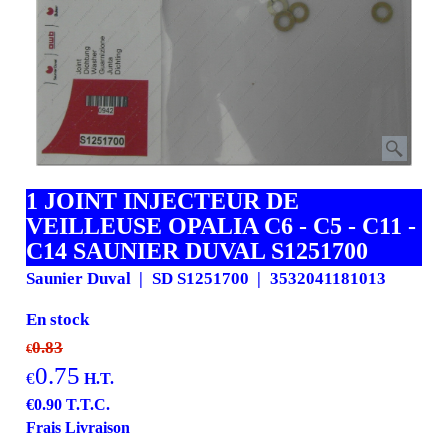
1 JOINT INJECTEUR DE
VEILLEUSE OPALIA C6 - C5 - C11 -
C14 SAUNIER DUVAL S1251700
Saunier Duval
SD S1251700
3532041181013
En stock
0.83
€
0.75
€
H.T.
€
0.90
T.T.C.
Frais Livraison