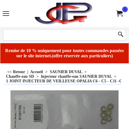
0
Remise de 10 % uniquement pour toutes commandes passées
sur le site internet.(offre réservée aux particuliers)
<< Retour
|
Accueil
>
SAUNIER DUVAL
>
Chauffe-eau SD
>
Injecteur chauffe-eau SAUNIER DUVAL
>
1 JOINT INJECTEUR DE VEILLEUSE OPALIA C6 - C5 - C11 -C14