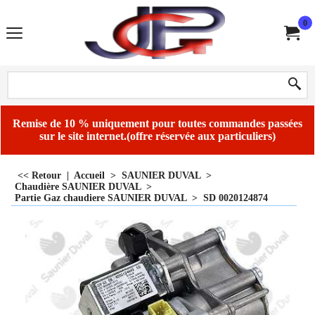
0
Remise de 10 % uniquement pour toutes commandes passées
sur le site internet.(offre réservée aux particuliers)
<< Retour
|
Accueil
>
SAUNIER DUVAL
>
Chaudière SAUNIER DUVAL
>
Partie Gaz chaudiere SAUNIER DUVAL
>
SD 0020124874