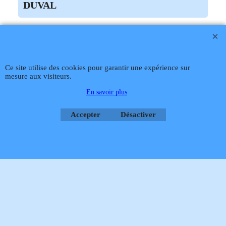
DUVAL
0020124874 VANNE GAZ PROPANE SR 8
mm
Téléphone
02 99 868 868
Fax 02 99 868 869
Contact mail
Site
SUR COMMANDE DELAI 5 à 6 JOURS
hébergé par Infomaniak Webmaster Jean-Paul GUY
Ce site utilise des cookies pour garantir une expérience sur
mesure aux visiteurs.
Rétractation
En savoir plus
Accepter
Désactiver
Boutique en ligne créés
avec le logiciel
eCommerce ShopFactory