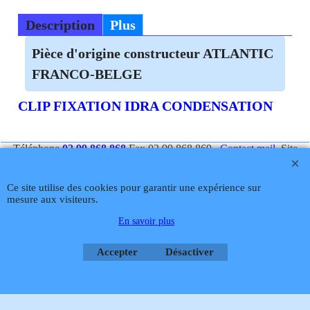
Description
Plus
Pièce d'origine constructeur ATLANTIC
FRANCO-BELGE
CLIP FIXATION IDRA CONDENSATION
Téléphone
02 99 868 868
Fax 02 99 868 869
Contact mail
Site
hébergé par Infomaniak Webmaster Jean-Paul GUY
Rétractation
Ce site utilise des cookies pour garantir une expérience sur
mesure aux visiteurs.
En savoir plus
Boutique en ligne créés
avec le logiciel
Accepter
Désactiver
eCommerce ShopFactory