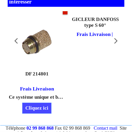
intéresser
 E
GICLEUR DANFOSS
type S 60°
Frais Livraison
DF 214801
Frais Livraison
Ce système unique et breveté de Delavan, permet une réduction sensible des polluants lors du démarrage et de l’arrêt du brûleur.
Cliquez ici
Téléphone
02 99 868 868
Fax 02 99 868 869
Contact mail
Site