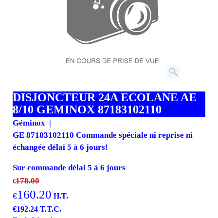
DISJONCTEUR 24A ECOLANE AE
8/10 GEMINOX 87183102110
Géminox
GE 87183102110 Commande spéciale ni reprise ni
échangée délai 5 à 6 jours!
Sur commande délai 5 à 6 jours
178.00
€
160.20
€
H.T.
€
192.24
T.T.C.