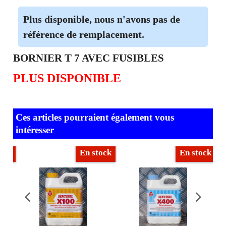
Plus disponible, nous n'avons pas de
référence de remplacement.
BORNIER T 7 AVEC FUSIBLES
PLUS DISPONIBLE
Ces articles pourraient également vous
intéresser
ock
En stock
En stock