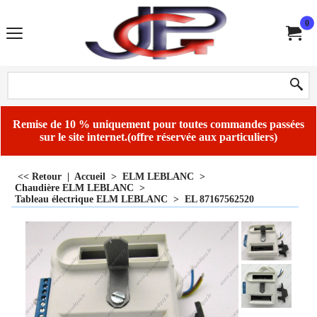
0
Remise de 10 % uniquement pour toutes commandes passées
sur le site internet.(offre réservée aux particuliers)
<< Retour
|
Accueil
>
ELM LEBLANC
>
Chaudière ELM LEBLANC
>
Tableau électrique ELM LEBLANC
>
EL 87167562520