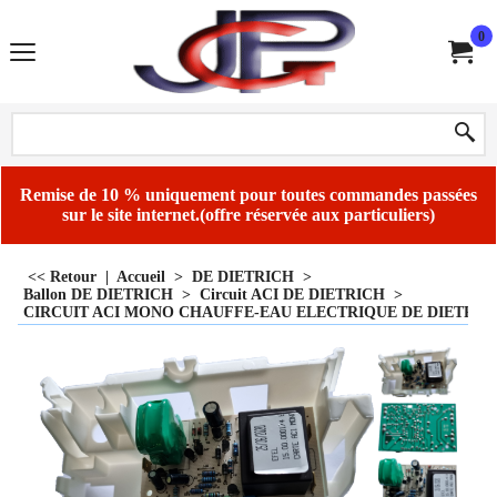
0
Remise de 10 % uniquement pour toutes commandes passées
sur le site internet.(offre réservée aux particuliers)
<< Retour
|
Accueil
>
DE DIETRICH
>
Ballon DE DIETRICH
>
Circuit ACI DE DIETRICH
>
CIRCUIT ACI MONO CHAUFFE-EAU ELECTRIQUE DE DIETRICH