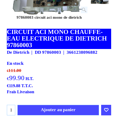
97860003 circuit aci mono de dietrich
CIRCUIT ACI MONO CHAUFFE-
EAU ELECTRIQUE DE DIETRICH
97860003
De Dietrich
DD 97860003
3661238096882
En stock
111.00
€
99.90
€
H.T.
€
119.88
T.T.C.
Frais Livraison
Ajouter au panier