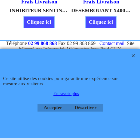
Frais Livraison
Frais Livraison
 de Concentration X100, facile à utiliser, permet de vérifier le bon dosage de Sentinel X100 dans l'installation.
INHIBITEUR SENTINEL X100 1 LITRE
DESEMBOUANT X400 1 LITRE
Cliquez ici
Cliquez ici
Téléphone
02 99 868 868
Fax 02 99 868 869
Contact mail
Site
hébergé par Infomaniak Webmaster Jean-Paul GUY
Rétractation
Ce site utilise des cookies pour garantir une expérience sur
mesure aux visiteurs.
Boutique en ligne créés
avec le logiciel
eCommerce ShopFactory
En savoir plus
Accepter
Désactiver