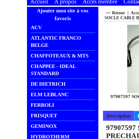
Accueil
A propos
Accés membre
Conta
Ajouter mon site à vos
<< Retour
|
Acc
favoris
SOCLE CABLE B
ACV
ATLANTIC FRANCO
BELGE
CHAFFOTEAUX & MTS
CHAPPEE - IDEAL
STANDARD
DE DIETRICH
ELM LEBLANC
97907597 
FERROLI
FRISQUET
Description
GEMINOX
9790759
PRECHA
HYDROTHERM