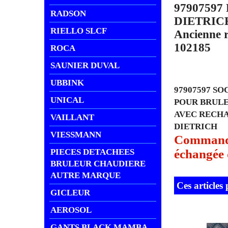
9790759
RADSON
DIETRIC
RIELLO SLCF
Ancienne r
102185
ROCA
SAUNIER DUVAL
UBBINK
97907597 S
UNICAL
POUR BRULE
AVEC RECH
VAILLANT
DIETRICH
VIESSMANN
Commande 
échangée d
PIECES DETACHEES
BRULEUR CHAUDIERE
AUTRE MARQUE
Ces articles
GICLEUR
AEROSOL
GANTS BLACK MAMBA