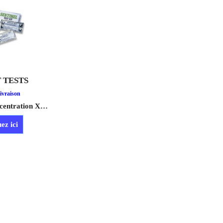
T TESTS
49.30
H.T.
6
T.T.C.
Le Test de Concentration X100, facile à utiliser, permet de vérifier le bon dosage de Sentinel X100 dans l'installation.
ivraison
ez ici