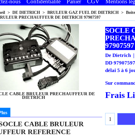
ctez-nous
Confidentialité
Panier
CGV
Mentions lég
ueil
>
DE DIETRICH
>
BRULEUR GAZ FUEL DE DIETRICH
>
Boit
RULEUR PRECHAUFFEUR DE DIETRICH 97907597
SOCLE 
PRECHA
97907597
De Dietrich
DD 97907597 
délai 5 à 6 jo
Sur commande
305.01
€
SOCLE CABLE BRULEUR PRECHAUFFEUR DE
DIETRICH
274.51
€
Plus
€
329.41
7 SOCLE CABLE BRULEUR
Frais L
UFFEUR REFERENCE