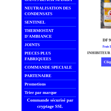
NEUTRALISATION DES
CONDENSATS
SENTINEL
THERMOSTAT
D'AMBIANCE
DF 
JOINTS
€
€
71.22
€
76.9
PIECES PLUS
Frais 
FABRIQUEES
Cliq
COMMANDE SPECIALE
PARTENAIRE
Promotions
Trier par marque
Commande sécurisé par
cryptage SSL