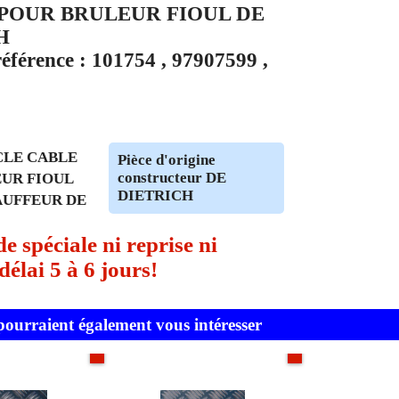
7 POUR BRULEUR FIOUL DE
H
éférence : 101754 , 97907599 ,
OCLE CABLE
Pièce d'origine
constructeur DE
UR FIOUL
DIETRICH
AUFFEUR DE
spéciale ni reprise ni
élai 5 à 6 jours!
 pourraient également vous intéresser
En stock
En stock