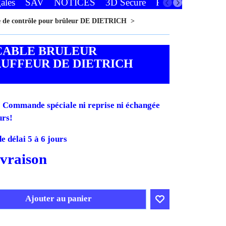
ales
SAV
NOTICES
3D Secure
Paiements
Favor
e de contrôle pour brûleur DE DIETRICH
>
CABLE BRULEUR
UFFEUR DE DIETRICH
Commande spéciale ni reprise ni échangée
urs!
 délai 5 à 6 jours
H.T.
T.T.C.
ivraison