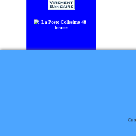
COLISSIMO SUIVI livraison en
48/72H00.
CHRONOPOST livraison le
lendemain.
Règlement à la commande
Ce s
Téléphone
02 99 868 
Rétractation