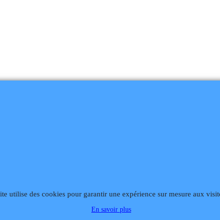
ite utilise des cookies pour garantir une expérience sur mesure aux visit
868
Fax 02 99 868 869
Contact mail
Site hébergé par Infomaniak We
En savoir plus