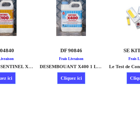
904840
DF 90846
SE KI
64.10
€
60.90
€
€
67.67
€
54.78
H.T.
H.T.
2
T.T.C.
INHIBITEUR SENTINEL X100 1 LITRE
€
73.08
T.T.C.
DESEMBOUANT X400 1 LITRE
€
59.1
Livraison
Frais Livraison
Frais L
uez ici
Cliquez ici
Cliqu