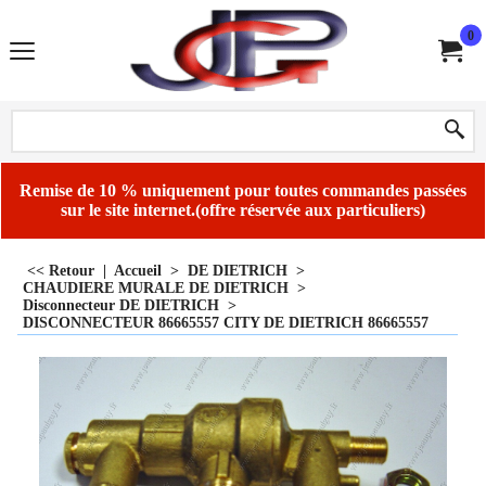
0
Remise de 10 % uniquement pour toutes commandes passées
sur le site internet.(offre réservée aux particuliers)
<< Retour
|
Accueil
>
DE DIETRICH
>
CHAUDIERE MURALE DE DIETRICH
>
Disconnecteur DE DIETRICH
>
DISCONNECTEUR 86665557 CITY DE DIETRICH 86665557