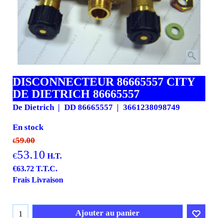
DISCONNECTEUR 86665557 CITY
DE DIETRICH 86665557
De Dietrich
DD 86665557
3661238098749
En stock
59.00
€
53.10
€
H.T.
€
63.72
T.T.C.
Frais Livraison
Ajouter au panier