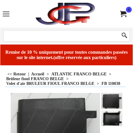
0
Remise de 10 % uniquement pour toutes commandes passées
sur le site internet.(offre réservée aux particuliers)
<< Retour
|
Accueil
>
ATLANTIC FRANCO BELGE
>
Brûleur fioul FRANCO BELGE
>
Volet d'air BRULEUR FIOUL FRANCO BELGE
>
FB 110038