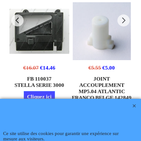
€
16.07
€
14.46
€
5.55
€
5.00
FB 110037
JOINT
0.75 US-GHP 2.84 L/Heure à 7 Bars 2.90 Kg/heure à 10 Bars Angle 60° E type de gicleur Puissance à 10 bars à 90% de rendement 32.03 Kw
STELLA SERIE 3000
ACCOUPLEMENT
MP5.04 ATLANTIC
Cliquez ici
FRANCO BELGE 142849
JOINT ACCOUPLEMENT MP5.04 REFERENCE 142849 POUR BRULEUR ATLANTIC FRANCO BELGE REMPLACE 142826
Téléphone
02 99 868 868
Fax 02 99 868 869
Contact mail
Site
hébergé par Infomaniak Webmaster Jean-Paul GUY
Cliquez ici
Rétractation
Ce site utilise des cookies pour garantir une expérience sur
mesure aux visiteurs.