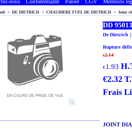
ctez-nous
Confidentialité
Panier
CGV
Mentions lég
ueil
>
DE DIETRICH
>
CHAUDIERE FUEL DE DIETRICH
>
Joint 
DD 95013
De Dietrich
Rupture défin
2.14
€
H.
1.93
€
€
2.32
T.
Frais L
JOINT DIA