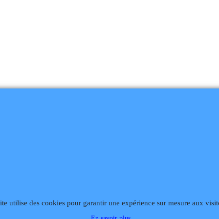
868
Fax 02 99 868 869
Contact mail
Site hébergé par Infomaniak We
ite utilise des cookies pour garantir une expérience sur mesure aux visit
En savoir plus