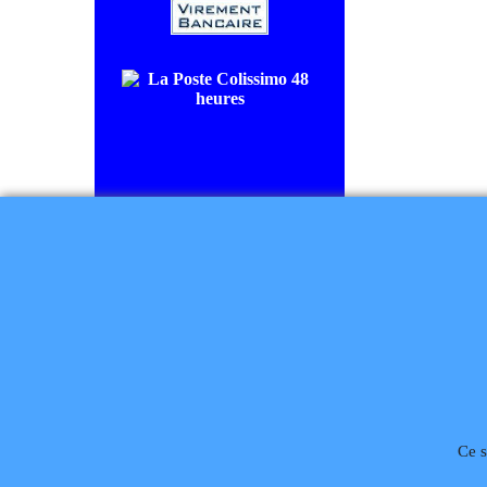
COLISSIMO SUIVI livraison en
48/72H00.
CHRONOPOST livraison le
lendemain.
Règlement à la commande
Téléphone
02 99 868 
Ce s
Rétractation