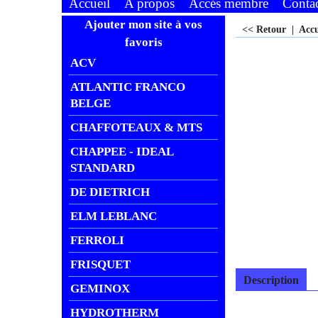
Accueil
A propos
Accés membre
Conta
Ajouter mon site à vos
<< Retour
|
Acc
favoris
ACV
ATLANTIC FRANCO
BELGE
CHAFFOTEAUX & MTS
CHAPPEE - IDEAL
STANDARD
DE DIETRICH
ELM LEBLANC
FERROLI
FRISQUET
Description
GEMINOX
HYDROTHERM