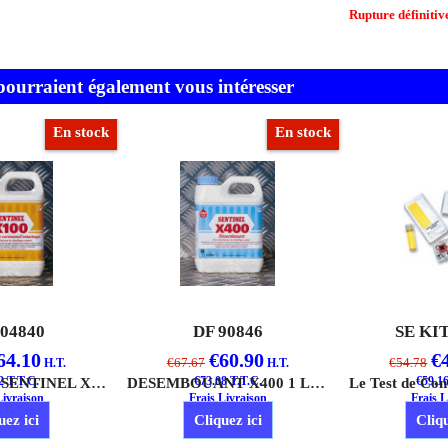
Rupture définitiv
 pourraient également vous intéresser
En stock
En stock
904840
DF 90846
SE KI
64.10
€
60.90
€
€
67.67
€
54.78
H.T.
H.T.
2
T.T.C.
INHIBITEUR SENTINEL X100 1 LITRE
€
73.08
T.T.C.
DESEMBOUANT X400 1 LITRE
€
59.1
Livraison
Frais Livraison
Frais L
uez ici
Cliquez ici
Cliqu