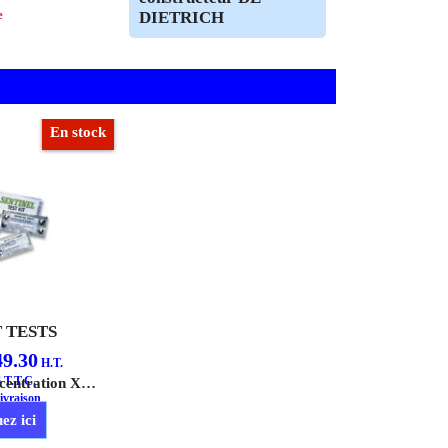
e
DIETRICH
En stock
T TESTS
49.30
H.T.
6
T.T.C.
Le Test de Concentration X100, facile à utiliser, permet de vérifier le bon dosage de Sentinel X100 dans l'installation.
ivraison
ez ici