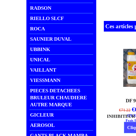
RADSON
RIELLO SLCF
Ces articles
ROCA
SAUNIER DUVAL
UBBINK
UNICAL
VAILLANT
VIESSMANN
PIECES DETACHEES
BRULEUR CHAUDIERE
DF 
AUTRE MARQUE
€
€
71.22
GICLEUR
€
76.9
Frais 
AEROSOL
Cliq
GANTS BLACK MAMBA