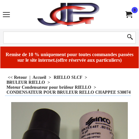
0
Remise de 10 % uniquement pour toutes commandes passées
sur le site internet.(offre réservée aux particuliers)
<< Retour
|
Accueil
>
RIELLO SLCF
>
BRULEUR RIELLO
>
Moteur Condensateur pour brûleur RIELLO
>
CONDENSATEUR POUR BRULEUR RELLO CHAPPEE S3007479