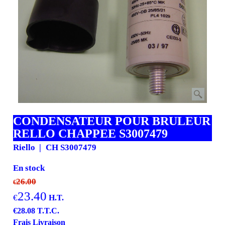
CONDENSATEUR POUR BRULEUR
RELLO CHAPPEE S3007479
Riello
CH S3007479
En stock
26.00
€
23.40
€
H.T.
€
28.08
T.T.C.
Frais Livraison