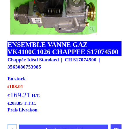
ENSEMBLE VANNE GAZ
VK4100C1026 CHAPPEE S17074500
Chappée Idéal Standard
CH S17074500
3563080753985
En stock
188.01
€
169.21
€
H.T.
€
203.05
T.T.C.
Frais Livraison