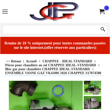
0
Remise de 10 % uniquement pour toutes commandes passées
sur le site internet.(offre réservée aux particuliers)
<< Retour
|
Accueil
>
CHAPPEE - IDEAL STANDARD
>
Pièces pour chaudière au sol CHAPPEE IDEAL-STANDARD
>
Bloc gaz pour chaudière CHAPPEE IDEAL-STANDARD
>
ENSEMBLE VANNE GAZ VK4100C1026 CHAPPEE S17074500