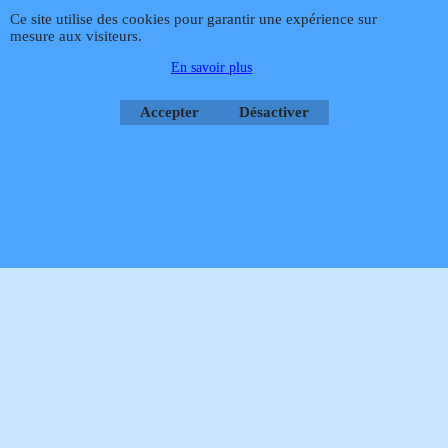
Téléphone
02 99 868 868
Fax 02 99 868 869
Contact mail
Site
Ce site utilise des cookies pour garantir une expérience sur
hébergé par Infomaniak Webmaster Jean-Paul GUY
Cliquez ici
Cliquez ici
mesure aux visiteurs.
Rétractation
En savoir plus
Accepter
Désactiver
Boutique en ligne créés
avec le logiciel
eCommerce ShopFactory