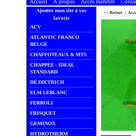
Accueil
A propos
Accés membre
Conta
Ajouter mon site à vos
<< Retour
|
Acc
favoris
ACV
ATLANTIC FRANCO
BELGE
CHAFFOTEAUX & MTS
CHAPPEE - IDEAL
STANDARD
DE DIETRICH
ELM LEBLANC
FERROLI
FRISQUET
GEMINOX
HYDROTHERM