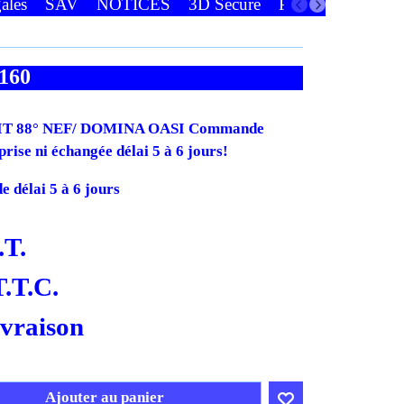
ales
SAV
NOTICES
3D Secure
Paiements
Favor
160
T 88° NEF/ DOMINA OASI Commande
prise ni échangée délai 5 à 6 jours!
 délai 5 à 6 jours
.T.
T.T.C.
ivraison
Ajouter au panier