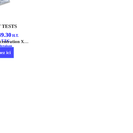
T TESTS
49.30
H.T.
6
T.T.C.
Le Test de Concentration X100, facile à utiliser, permet de vérifier le bon dosage de Sentinel X100 dans l'installation.
ivraison
ez ici