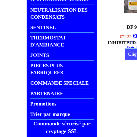
NEUTRALISATION DES
CONDENSATS
DF 
SENTINEL
€
€
71.22
THERMOSTAT
€
76.9
D'AMBIANCE
Frais 
Cliq
JOINTS
PIECES PLUS
FABRIQUEES
COMMANDE SPECIALE
PARTENAIRE
Promotions
Trier par marque
Commande sécurisé par
cryptage SSL