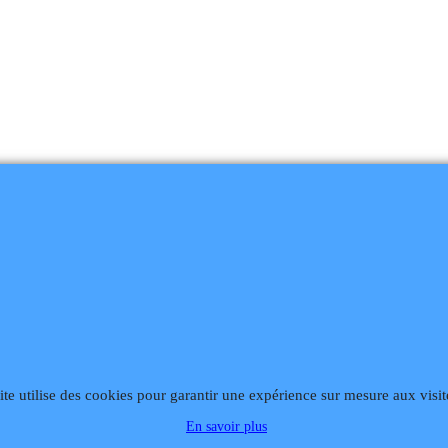
ite utilise des cookies pour garantir une expérience sur mesure aux visit
868
Fax 02 99 868 869
Contact mail
Site hébergé par Infomaniak We
En savoir plus