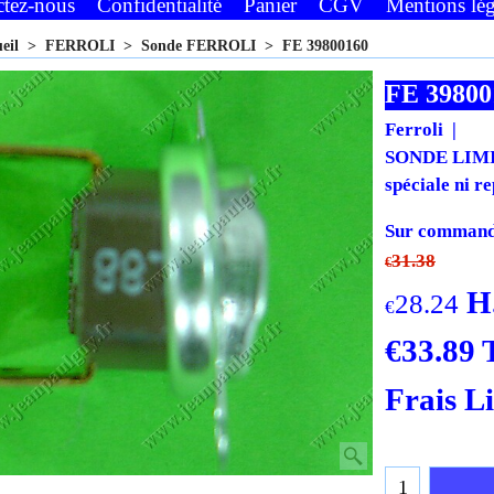
ctez-nous
Confidentialité
Panier
CGV
Mentions lég
ueil
>
FERROLI
>
Sonde FERROLI
>
FE 39800160
FE 39800
Ferroli
SONDE LIMI
spéciale ni re
Sur commande
31.38
€
H
28.24
€
€
33.89
Frais L