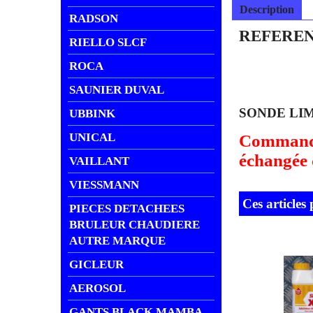
Description
RADSON
REFEREN
RIELLO SLCF
ROCA
SAUNIER DUVAL
SONDE LIM
UBBINK
UNICAL
Commande 
échangée d
VAILLANT
VIESSMANN
Ces articles
PIECES DETACHEES
BRULEUR CHAUDIERE
AUTRE MARQUE
GICLEUR
AEROSOL
GANTS BLACK MAMBA