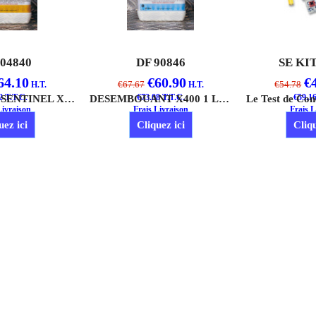
904840
DF 90846
SE KI
64.10
€
60.90
€
€
67.67
€
54.78
H.T.
H.T.
2
T.T.C.
INHIBITEUR SENTINEL X100 1 LITRE
€
73.08
T.T.C.
DESEMBOUANT X400 1 LITRE
€
59.1
Livraison
Frais Livraison
Frais L
uez ici
Cliquez ici
Cliqu