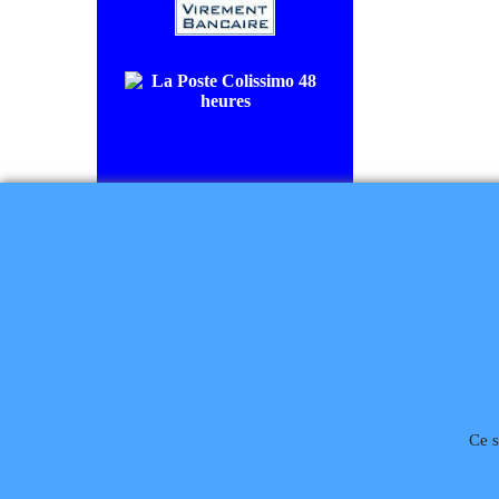
COLISSIMO SUIVI livraison en
48/72H00.
CHRONOPOST livraison le
lendemain.
Règlement à la commande
Ce s
Téléphone
02 99 868 
Rétractation