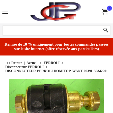
0
Remise de 10 % uniquement pour toutes commandes passées
sur le site internet.(offre réservée aux particuliers)
<< Retour
|
Accueil
>
FERROLI
>
Disconnecteur FERROLI
>
DISCONNECTEUR FERROLI DOMITOP AVANT 0039L 39842200