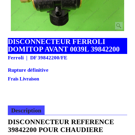
DISCONNECTEUR FERROLI
DOMITOP AVANT 0039L 39842200
Ferroli
DF 39842200/FE
Rupture définitive
48.98
€
44.08
€
H.T.
€
52.90
T.T.C.
Frais Livraison
Description