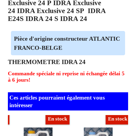
Exclusive 24 P IDRA Exclusive
24 IDRA Exclusive 24 SP IDRA
E24S IDRA 24 S IDRA 24
Pièce d'origine constructeur ATLANTIC
FRANCO-BELGE
THERMOMETRE IDRA 24
Commande spéciale ni reprise ni échangée délai 5
à 6 jours!
Ces articles pourraient également vous
intéresser
ock
En stock
En stock