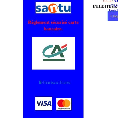
€
€
71.22
€
76.9
Frais 
Cliq
Règlement sécurisé carte
bancaire.