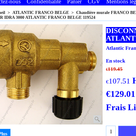
ctez-nous
Confidentialité
Panier
CGV
Mentions lég
ueil
>
ATLANTIC FRANCO BELGE
>
Chaudière murale FRANCO B
 IDRA 3000 ATLANTIC FRANCO BELGE 119524
DISCON
ATLANT
Atlantic Fra
En stock
119.45
€
107.51
€
€
129.01
Frais L
Plus