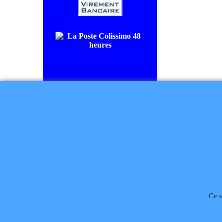
COLISSIMO SUIVI livraison en
48/72H00.
CHRONOPOST livraison le
lendemain.
Règlement à la commande
Ce s
Téléphone
02 99 868 
Rétractation