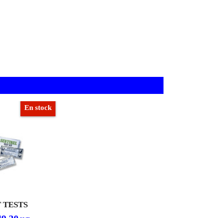
En stock
T TESTS