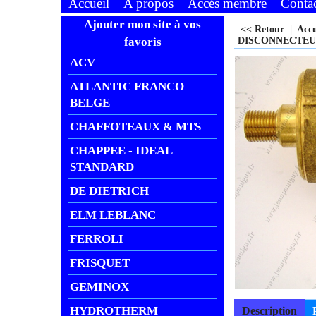
Accueil
A propos
Accés membre
Conta
Ajouter mon site à vos
<< Retour
|
Acc
favoris
DISCONNECTEUR
ACV
ATLANTIC FRANCO
BELGE
CHAFFOTEAUX & MTS
CHAPPEE - IDEAL
STANDARD
DE DIETRICH
ELM LEBLANC
FERROLI
FRISQUET
GEMINOX
HYDROTHERM
Description