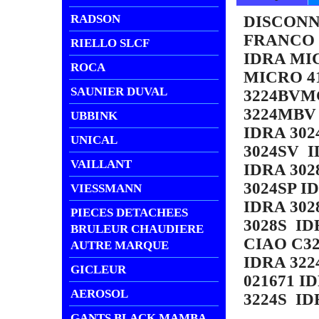
RADSON
DISCONN
FRANCO 
RIELLO SLCF
IDRA MI
ROCA
MICRO 41
SAUNIER DUVAL
3224BVMC
3224MBV
UBBINK
IDRA 302
UNICAL
3024SV I
VAILLANT
IDRA 302
3024SP 
VIESSMANN
IDRA 302
PIECES DETACHEES
3028S I
BRULEUR CHAUDIERE
CIAO C3
AUTRE MARQUE
IDRA 322
GICLEUR
021671 I
AEROSOL
3224S ID
GANTS BLACK MAMBA