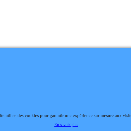
ite utilise des cookies pour garantir une expérience sur mesure aux visit
868
Fax 02 99 868 869
Contact mail
Site hébergé par Infomaniak We
En savoir plus