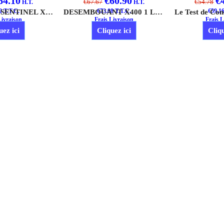
64.10
€
60.90
€
€
67.67
€
54.78
H.T.
H.T.
2
T.T.C.
INHIBITEUR SENTINEL X100 1 LITRE
€
73.08
T.T.C.
DESEMBOUANT X400 1 LITRE
€
59.1
Livraison
Frais Livraison
Frais L
uez ici
Cliquez ici
Cliqu