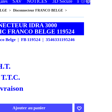
ales
SAV
NOTICES
3D Secure
Paiements
Favor
ELGE
>
Disconnecteur FRANCO BELGE
>
NECTEUR IDRA 3000
IC FRANCO BELGE 119524
nco Belge
FB 119524
3546331195246
H.T.
T.T.C.
ivraison
Ajouter au panier