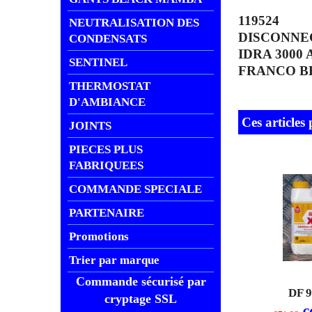
119524
NEUTRALISATION DES
DISCONNE
CONDENSATS
IDRA 3000
SENTINEL
FRANCO B
THERMOSTAT
D'AMBIANCE
Ces articles
JOINTS
PIECES PLUS
FABRIQUEES
COMMANDE SPECIALE
PARTENAIRE
Promotions
Trier par marque
Commande sécurisé par
DF 
cryptage SSL