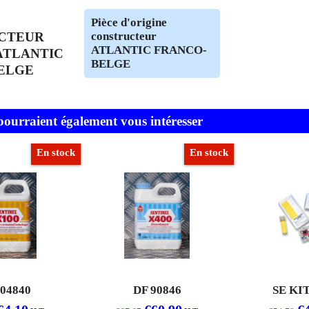
Pièce d'origine
CTEUR
constructeur
ATLANTIC FRANCO-
 ATLANTIC
BELGE
ELGE
 pourraient également vous intéresser
En stock
En stock
904840
DF 90846
SE KI