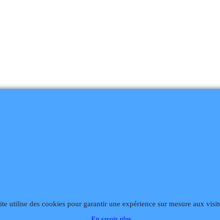
868
Fax 02 99 868 869
Contact mail
Site hébergé par Infomaniak We
ite utilise des cookies pour garantir une expérience sur mesure aux visit
En savoir plus