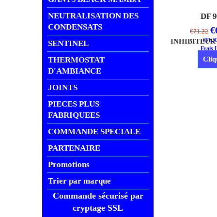
NEUTRALISATION DES
DF 
CONDENSATS
€
€
71.22
€
76.9
SENTINEL
Frais 
THERMOSTAT
Cliq
D'AMBIANCE
JOINTS
PIECES PLUS
FABRIQUEES
COMMANDE SPECIALE
PARTENAIRE
Promotions
Trier par marque
Commande sécurisé par
cryptage SSL