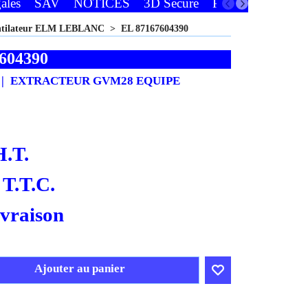
ales
SAV
NOTICES
3D Secure
Paiements
Favor
entilateur ELM LEBLANC
>
EL 87167604390
604390
EXTRACTEUR GVM28 EQUIPE
H.T.
T.T.C.
ivraison
Ajouter au panier