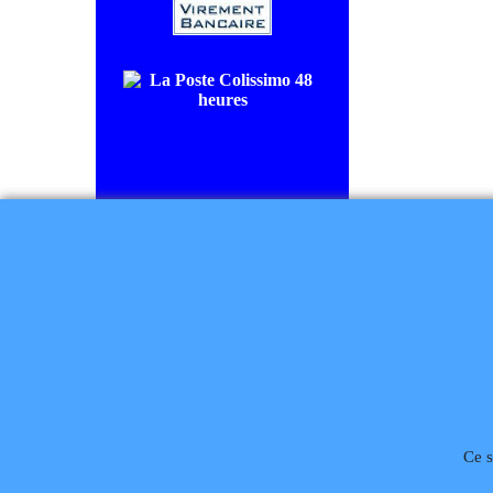
COLISSIMO SUIVI livraison en
48/72H00.
CHRONOPOST livraison le
lendemain.
Règlement à la commande
Téléphone
02 99 868 
Ce s
Rétractation