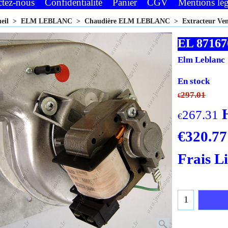
ctez-nous
Confidentialité
Panier
CGV
Mentions lég
ueil
>
ELM LEBLANC
>
Chaudière ELM LEBLANC
>
Extracteur V
EL 87167
Elm Leblanc
En stock
297.01
€
267.31
€
€
320.77
Frais L