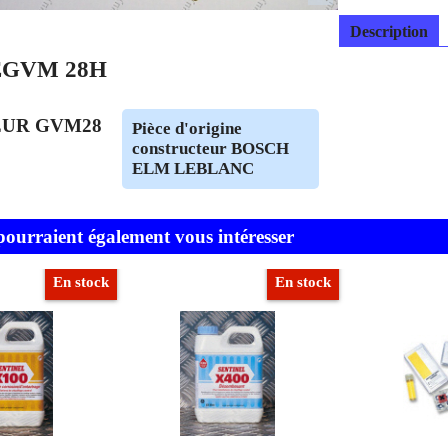
Description
EGVM 28H
UR GVM28
Pièce d'origine
constructeur BOSCH
ELM LEBLANC
 pourraient également vous intéresser
En stock
En stock