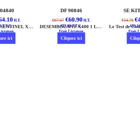
904840
DF 90846
SE KI
64.10
€
60.90
€
€
67.67
€
54.78
H.T.
H.T.
2
T.T.C.
INHIBITEUR SENTINEL X100 1 LITRE
€
73.08
T.T.C.
DESEMBOUANT X400 1 LITRE
€
59.1
Livraison
Frais Livraison
Frais L
uez ici
Cliquez ici
Cliqu