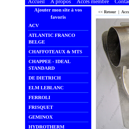
Accueil
A propos
Accés membre
Conta
Ajouter mon site à vos
<< Retour
|
Acc
favoris
ACV
ATLANTIC FRANCO
BELGE
CHAFFOTEAUX & MTS
CHAPPEE - IDEAL
STANDARD
DE DIETRICH
ELM LEBLANC
FERROLI
FRISQUET
GEMINOX
HYDROTHERM