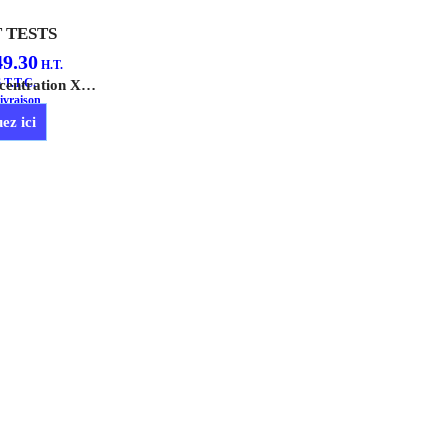
T TESTS
49.30
H.T.
6
T.T.C.
Le Test de Concentration X100, facile à utiliser, permet de vérifier le bon dosage de Sentinel X100 dans l'installation.
ivraison
ez ici