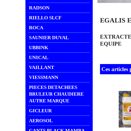
RADSON
RIELLO SLCF
EGALIS 
ROCA
EXTRACTE
SAUNIER DUVAL
EQUIPE
UBBINK
UNICAL
VAILLANT
Ces articles
VIESSMANN
PIECES DETACHEES
BRULEUR CHAUDIERE
AUTRE MARQUE
GICLEUR
AEROSOL
GANTS BLACK MAMBA