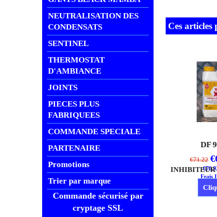
NEUTRALISATION DES
Ces articles
CONDENSATS
SENTINEL
THERMOSTAT
D'AMBIANCE
JOINTS
PIECES PLUS
FABRIQUEES
COMMANDE SPECIALE
DF 
PARTENAIRE
€
€
71.22
Promotions
€
76.9
Frais 
Trier par marque
Cliq
Commande sécurisé par
cryptage SSL