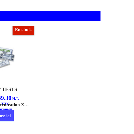
En stock
T TESTS
49.30
H.T.
6
T.T.C.
Le Test de Concentration X100, facile à utiliser, permet de vérifier le bon dosage de Sentinel X100 dans l'installation.
ivraison
ez ici