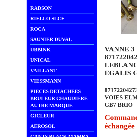
RADSON
RIELLO SLCF
ROCA
SAUNIER DUVAL
VANNE 3
UBBINK
8717220
UNICAL
LEBLAN
VAILLANT
EGALIS G
VIESSMANN
8717220427
PIECES DETACHEES
VOIES EL
BRULEUR CHAUDIERE
GB7 BRIO
AUTRE MARQUE
GICLEUR
Commande 
échangée d
AEROSOL
GANTS BLACK MAMBA