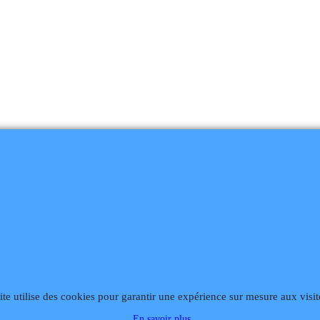
868
Fax 02 99 868 869
Contact mail
Site hébergé par Infomaniak We
ite utilise des cookies pour garantir une expérience sur mesure aux visit
En savoir plus