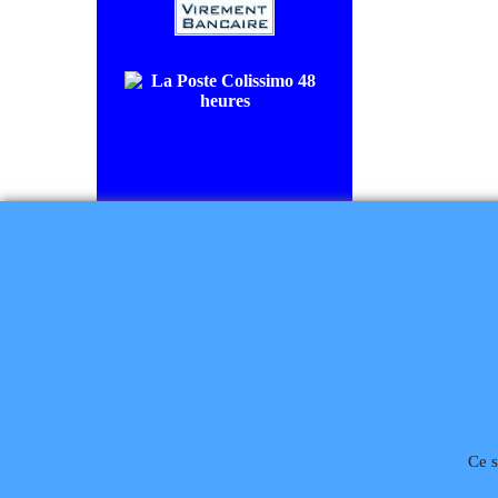
COLISSIMO SUIVI livraison en
48/72H00.
CHRONOPOST livraison le
lendemain.
Règlement à la commande
Téléphone
02 99 868 
Ce s
Rétractation