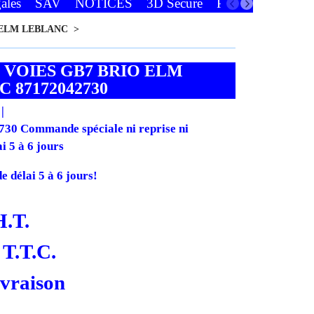
ales
SAV
NOTICES
3D Secure
Paiements
Favor
s ELM LEBLANC
>
 VOIES GB7 BRIO ELM
 87172042730
30 Commande spéciale ni reprise ni
i 5 à 6 jours
 délai 5 à 6 jours!
H.T.
T.T.C.
ivraison