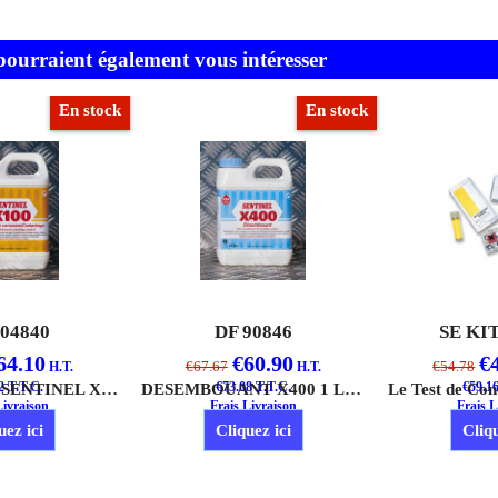
 pourraient également vous intéresser
En stock
En stock
904840
DF 90846
SE KI
64.10
€
60.90
€
€
67.67
€
54.78
H.T.
H.T.
2
T.T.C.
INHIBITEUR SENTINEL X100 1 LITRE
€
73.08
T.T.C.
DESEMBOUANT X400 1 LITRE
€
59.1
Livraison
Frais Livraison
Frais L
uez ici
Cliquez ici
Cliqu