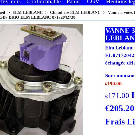
ctez-nous
Confidentialité
Panier
CGV
Mentions lég
ueil
>
ELM LEBLANC
>
Chaudière ELM LEBLANC
>
Vanne 3 voie
GB7 BRIO ELM LEBLANC 87172042730
VANNE 3
LEBLANC
Elm Leblanc
EL 871720427
échangée déla
Sur commande
190.00
€
171.00
€
€
205.20
Frais L