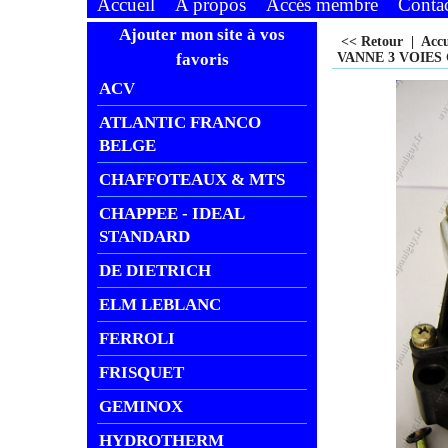
Accueil
A propos
Accés membre
Conta
Ajouter mon site à vos
<< Retour
|
Acc
favoris
VANNE 3 VOIES 
ACV
ATLANTIC FRANCO
BELGE
CHAFFOTEAUX & MTS
CHAPPEE - IDEAL
STANDARD
DE DIETRICH
ELM LEBLANC
FERROLI
FRISQUET
GEMINOX
HYDROTHERM