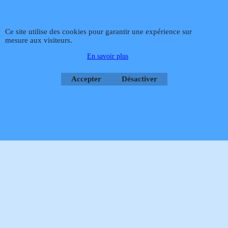
Rétractation
Ce site utilise des cookies pour garantir une expérience sur
mesure aux visiteurs.
Boutique en ligne créés
En savoir plus
avec le logiciel
eCommerce ShopFactory
Accepter
Désactiver