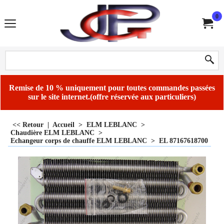
0
Remise de 10 % uniquement pour toutes commandes passées
sur le site internet.(offre réservée aux particuliers)
<< Retour
|
Accueil
>
ELM LEBLANC
>
Chaudière ELM LEBLANC
>
Echangeur corps de chauffe ELM LEBLANC
>
EL 87167618700